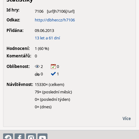
Id hry:
7106
Odkaz:
http://dbher.cz/h7106
Přidána:
09.06.2013
13 let a 61 dní
Hodnocení:
1 (60 %)
Komentářů:
0
Oblíbenost:
2
0
0
1
Návštěvnost:
15330× (celkem)
79× (poslední měsíc)
0× (poslední týden)
0× (dnes)
Více