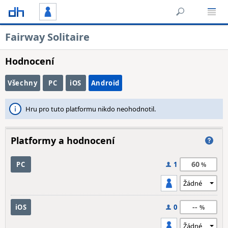
Fairway Solitaire
Hodnocení
Všechny
PC
iOS
Android
Hru pro tuto platformu nikdo neohodnotil.
Platformy a hodnocení
60
PC
1
--
iOS
0