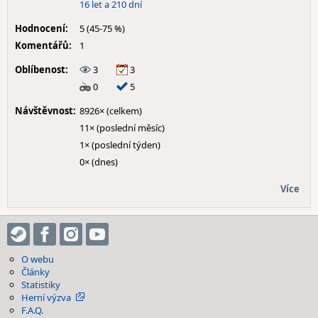
16 let a 210 dní
Hodnocení:
5 (45-75 %)
Komentářů:
1
Oblíbenost:
3
3
0
5
Návštěvnost:
8926× (celkem)
11× (poslední měsíc)
1× (poslední týden)
0× (dnes)
Více
O webu
Články
Statistiky
Herní výzva
F.A.Q.