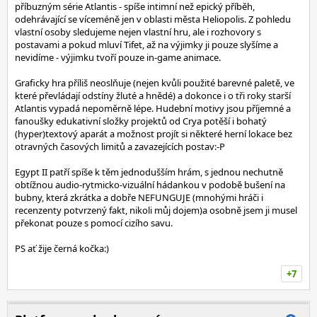
příbuzným série Atlantis - spíše intimní než epický příběh,
odehrávající se víceméně jen v oblasti města Heliopolis. Z pohledu
vlastní osoby sledujeme nejen vlastní hru, ale i rozhovory s
postavami a pokud mluví Tifet, až na výjimky ji pouze slyšíme a
nevidíme - výjimku tvoří pouze in-game animace.
Graficky hra příliš neoslňuje (nejen kvůli použité barevné paletě, ve
které převládají odstíny žluté a hnědé) a dokonce i o tři roky starší
Atlantis vypadá nepoměrně lépe. Hudební motivy jsou příjemné a
fanoušky edukativní složky projektů od Crya potěší i bohatý
(hyper)textový aparát a možnost projít si některé herní lokace bez
otravných časových limitů a zavazejících postav:-P
Egypt II patří spíše k těm jednodušším hrám, s jednou nechutně
obtížnou audio-rytmicko-vizuální hádankou v podobě bušení na
bubny, která zkrátka a dobře NEFUNGUJE (mnohými hráči i
recenzenty potvrzený fakt, nikoli můj dojem)a osobně jsem ji musel
překonat pouze s pomocí cizího savu.
PS ať žije černá kočka:)
+7