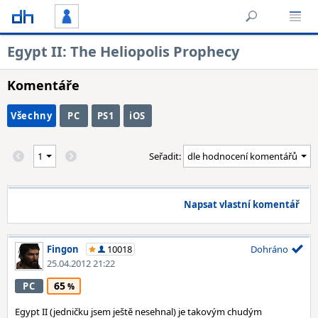
Egypt II: The Heliopolis Prophecy
Komentáře
Všechny
PC
PS1
iOS
Seřadit:
Napsat vlastní komentář
Fingon
10018
Dohráno
25.04.2012 21:22
65
PC
Egypt II (jedničku jsem ještě nesehnal) je takovým chudým