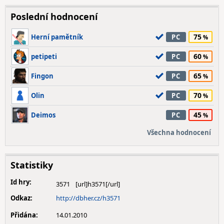
Poslední hodnocení
75
Herní pamětník
PC
60
petipeti
PC
65
Fingon
PC
70
Olin
PC
45
Deimos
PC
Všechna hodnocení
Statistiky
Id hry:
3571
Odkaz:
http://dbher.cz/h3571
Přidána:
14.01.2010