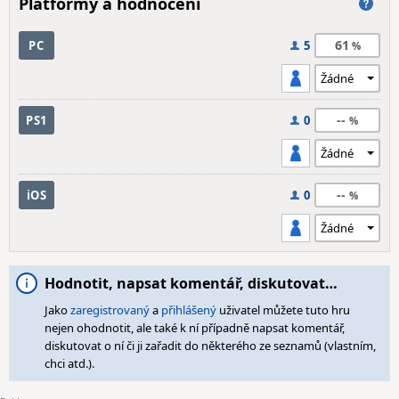
Platformy a hodnocení
61
PC
5
--
PS1
0
--
iOS
0
Hodnotit, napsat komentář, diskutovat…
Jako
zaregistrovaný
a
přihlášený
uživatel můžete tuto hru
nejen ohodnotit, ale také k ní případně napsat komentář,
diskutovat o ní či ji zařadit do některého ze seznamů (vlastním,
chci atd.).