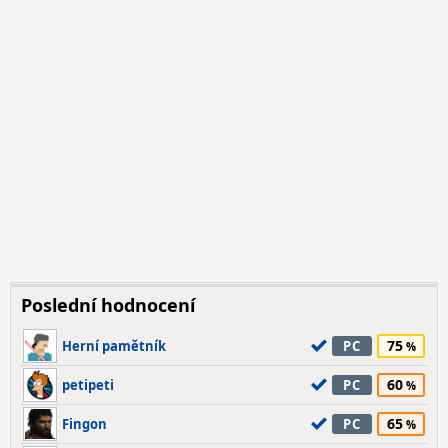
Poslední hodnocení
75
Herní pamětník
PC
60
petipeti
PC
65
Fingon
PC