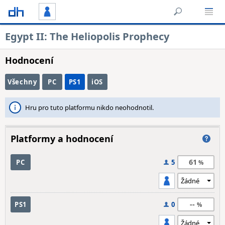
Egypt II: The Heliopolis Prophecy
Hodnocení
Všechny
PC
PS1
iOS
Hru pro tuto platformu nikdo neohodnotil.
Platformy a hodnocení
61
PC
5
--
PS1
0