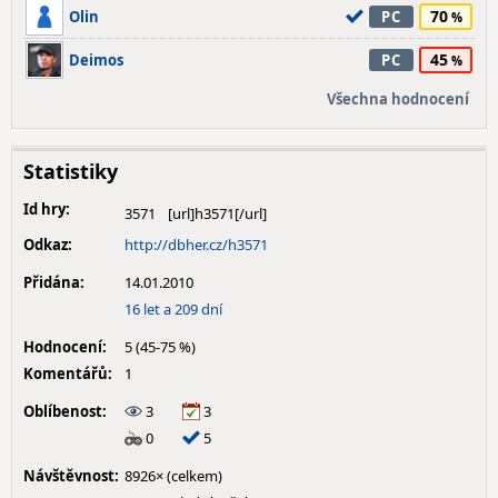
70
Olin
PC
45
Deimos
PC
Všechna hodnocení
Statistiky
Id hry:
3571
Odkaz:
http://dbher.cz/h3571
Přidána:
14.01.2010
16 let a 209 dní
Hodnocení:
5 (45-75 %)
Komentářů:
1
Oblíbenost:
3
3
0
5
Návštěvnost:
8926× (celkem)