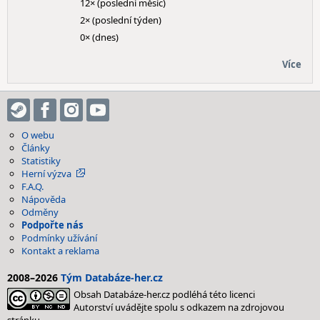
12× (poslední měsíc)
2× (poslední týden)
0× (dnes)
Více
O webu
Články
Statistiky
Herní výzva
F.A.Q.
Nápověda
Odměny
Podpořte nás
Podmínky užívání
Kontakt a reklama
2008–2026
Tým Databáze-her.cz
Obsah Databáze-her.cz podléhá této licenci
Autorství uvádějte spolu s odkazem na zdrojovou