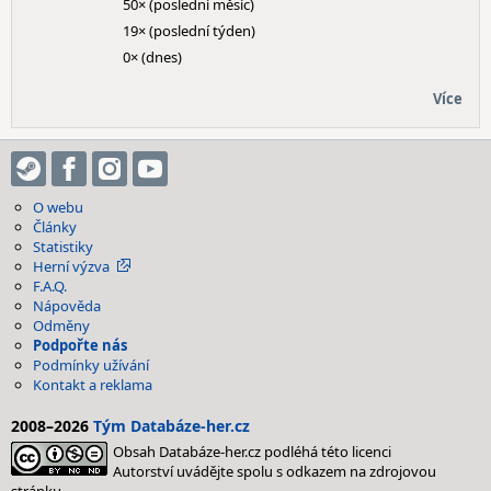
50× (poslední měsíc)
19× (poslední týden)
0× (dnes)
Více
O webu
Články
Statistiky
Herní výzva
F.A.Q.
Nápověda
Odměny
Podpořte nás
Podmínky užívání
Kontakt a reklama
2008–2026
Tým Databáze-her.cz
Obsah Databáze-her.cz podléhá této licenci
Autorství uvádějte spolu s odkazem na zdrojovou