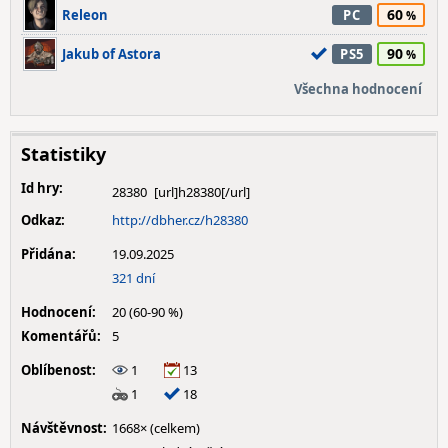
60
Releon
PC
90
Jakub of Astora
PS5
Všechna hodnocení
Statistiky
Id hry:
28380
Odkaz:
http://dbher.cz/h28380
Přidána:
19.09.2025
321 dní
Hodnocení:
20 (60-90 %)
Komentářů:
5
Oblíbenost:
1
13
1
18
Návštěvnost:
1668× (celkem)