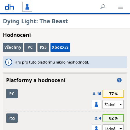
Dying Light: The Beast
Hodnocení
Všechny
PC
PS5
XboxX/S
Hru pro tuto platformu nikdo neohodnotil.
Platformy a hodnocení
77
PC
16
82
PS5
4