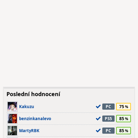
Poslední hodnocení
75
Kakuzu
PC
85
benzinkanalevo
PS5
85
MartyRBK
PC