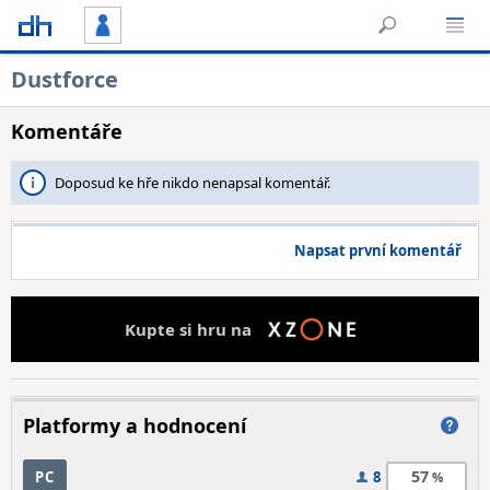
Dustforce
Komentáře
Doposud ke hře nikdo nenapsal komentář.
Napsat první komentář
Kupte si hru na
Platformy a hodnocení
57
PC
8