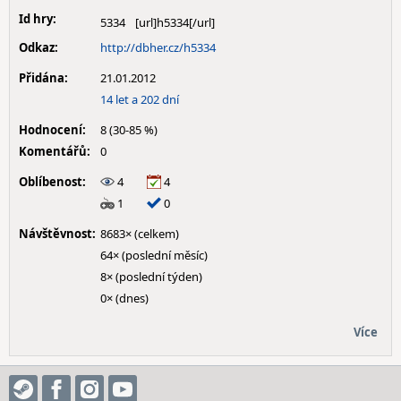
Id hry:
5334
Odkaz:
http://dbher.cz/h5334
Přidána:
21.01.2012
14 let a 202 dní
Hodnocení:
8 (30-85 %)
Komentářů:
0
Oblíbenost:
4
4
1
0
Návštěvnost:
8683× (celkem)
64× (poslední měsíc)
8× (poslední týden)
0× (dnes)
Více