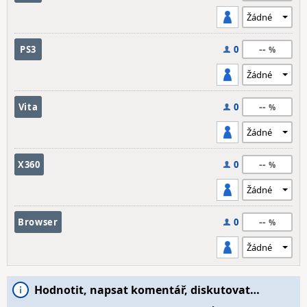
--
PS3
0
--
Vita
0
--
X360
0
--
Browser
0
Hodnotit, napsat komentář, diskutovat…