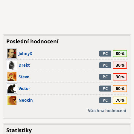
Poslední hodnocení
80
JohnyX
PC
30
Drekt
PC
30
Steve
PC
60
Victor
PC
70
Neoxin
PC
Všechna hodnocení
Statistiky