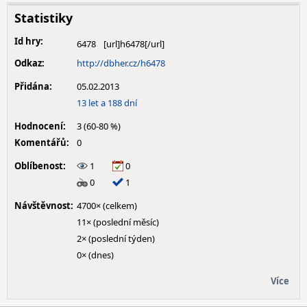
Statistiky
Id hry:
6478
Odkaz:
http://dbher.cz/h6478
Přidána:
05.02.2013
13 let a 188 dní
Hodnocení:
3 (60-80 %)
Komentářů:
0
Oblíbenost:
1
0
0
1
Návštěvnost:
4700× (celkem)
11× (poslední měsíc)
2× (poslední týden)
0× (dnes)
Více