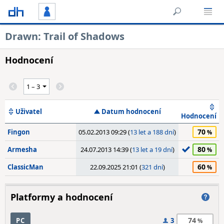
Drawn: Trail of Shadows
Hodnocení
Uživatel
Datum hodnocení
Hodnocení
70
Fingon
05.02.2013 09:29 (
13 let a 188 dní
)
80
Armesha
24.07.2013 14:39 (
13 let a 19 dní
)
60
ClassicMan
22.09.2025 21:01 (
321 dní
)
Platformy a hodnocení
74
PC
3