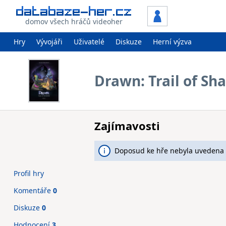
domov všech hráčů videoher
Hry
Vývojáři
Uživatelé
Diskuze
Herní výzva
Drawn: Trail of Sh
Zajímavosti
Doposud ke hře nebyla uvedena 
Profil hry
Komentáře
0
Diskuze
0
Hodnocení
3