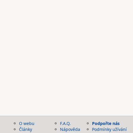
O webu
F.A.Q.
Podpořte nás
Články
Nápověda
Podmínky užívání