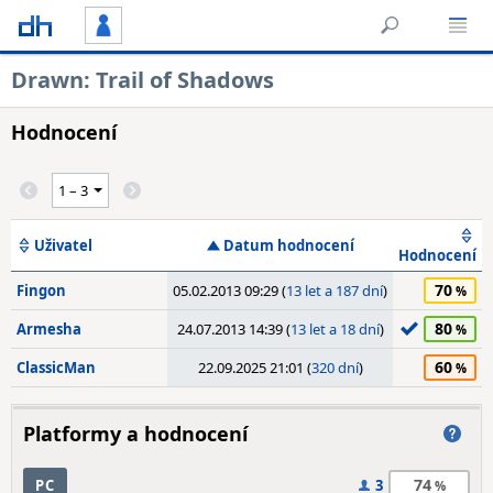
Drawn: Trail of Shadows
Hodnocení
Uživatel
Datum hodnocení
Hodnocení
70
Fingon
05.02.2013 09:29 (
13 let a 187 dní
)
80
Armesha
24.07.2013 14:39 (
13 let a 18 dní
)
60
ClassicMan
22.09.2025 21:01 (
320 dní
)
Platformy a hodnocení
74
PC
3