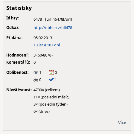
Statistiky
Id hry:
6478
Odkaz:
http://dbher.cz/h6478
Přidána:
05.02.2013
13 let a 187 dní
Hodnocení:
3 (60-80 %)
Komentářů:
0
Oblíbenost:
1
0
0
1
Návštěvnost:
4700× (celkem)
11× (poslední měsíc)
3× (poslední týden)
0× (dnes)
Více