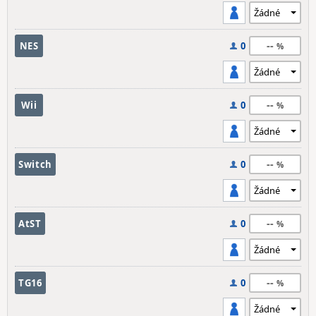
--
NES
0
--
Wii
0
--
Switch
0
--
AtST
0
--
TG16
0