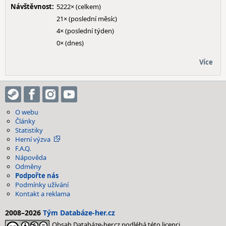
Návštěvnost:
5222× (celkem)
21× (poslední měsíc)
4× (poslední týden)
0× (dnes)
Více
O webu
Články
Statistiky
Herní výzva
F.A.Q.
Nápověda
Odměny
Podpořte nás
Podmínky užívání
Kontakt a reklama
2008–2026
Tým Databáze-her.cz
Obsah Databáze-her.cz podléhá této licenci