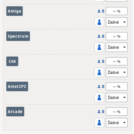
--
Amiga
0
--
Spectrum
0
--
C64
0
--
AmstCPC
0
--
Arcade
0