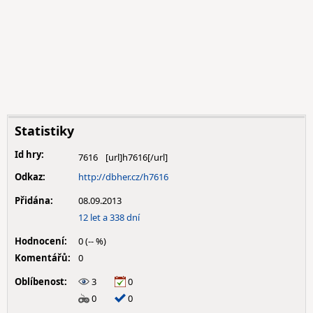
Statistiky
Id hry:
7616
Odkaz:
http://dbher.cz/h7616
Přidána:
08.09.2013
12 let a 338 dní
Hodnocení:
0 (-- %)
Komentářů:
0
Oblíbenost:
3
0
0
0