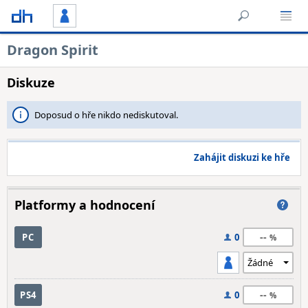
Dragon Spirit
Diskuze
Doposud o hře nikdo nediskutoval.
Zahájit diskuzi ke hře
Platformy a hodnocení
--
PC
0
--
PS4
0