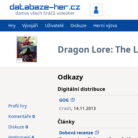
domov všech hráčů videoher
Hry
Vývojáři
Uživatelé
Diskuze
Herní výzva
Dragon Lore: The 
Odkazy
Digitální distribuce
GOG
Profil hry
Crash
, 14.11.2013
Komentáře
0
Články
Diskuze
0
Dobová recenze
Hodnocení
6