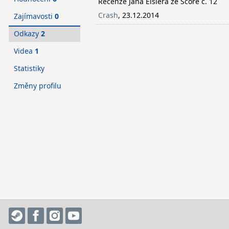
Recenze Jana Eislera ze Score č. 12
Crash
, 23.12.2014
Zajímavosti
0
Odkazy
2
Videa
1
Statistiky
Změny profilu