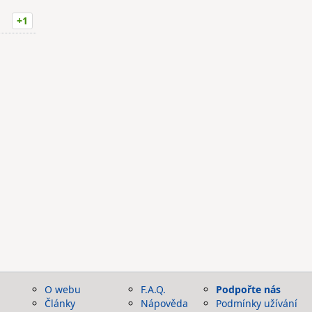
+1
O webu
F.A.Q.
Podpořte nás
Články
Nápověda
Podmínky užívání