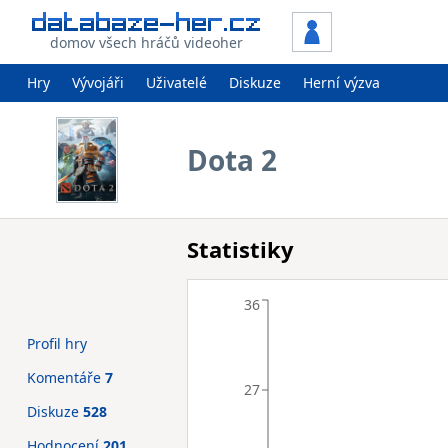
domov všech hráčů videoher
Hry
Vývojáři
Uživatelé
Diskuze
Herní výzva
Dota 2
Statistiky
36
Profil hry
Komentáře
7
27
Diskuze
528
Hodnocení
201