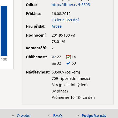
Odkaz:
http://dbher.cz/h5895
Přidána:
16.08.2012
13 let a 358 dní
Hru přidal:
Arcee
Hodnocení:
201 (0-100 %)
73.01 %
Komentářů:
7
Oblíbenost:
22
14
100
32
63
Návštěvnost:
53506× (celkem)
709× (poslední měsíc)
31× (poslední týden)
0× (dnes)
Průměrně 10.48× za den
O webu
F.A.Q.
Podpořte nás