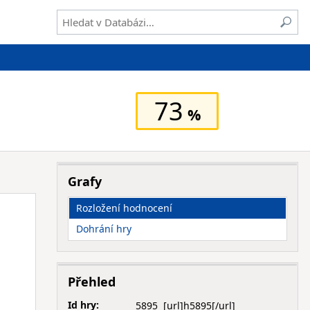
73
Grafy
Rozložení hodnocení
Dohrání hry
Přehled
Id hry:
5895