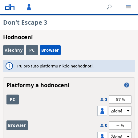
Don't Escape 3
Hodnocení
Všechny
PC
Browser
Hru pro tuto platformu nikdo neohodnotil.
Platformy a hodnocení
57
PC
3
--
Browser
0