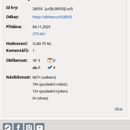
Id hry:
28555
Odkaz:
http://dbher.cz/h28555
Přidána:
04.11.2025
275 dní
Hodnocení:
3 (40-75 %)
Komentářů:
1
Oblíbenost:
3
0
0
4
Návštěvnost:
667× (celkem)
74× (poslední měsíc)
15× (poslední týden)
0× (dnes)
Více