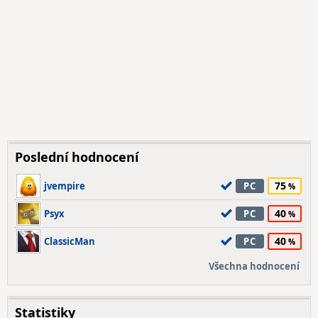
Poslední hodnocení
75
jvempire
PC
40
Psyx
PC
40
ClassicMan
PC
Všechna hodnocení
Statistiky