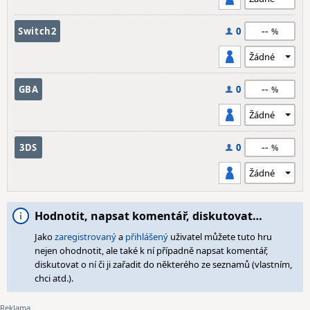
--
Switch2
0
--
GBA
0
--
3DS
0
Hodnotit, napsat komentář, diskutovat…
Jako
zaregistrovaný
a
přihlášený
uživatel můžete tuto hru
nejen ohodnotit, ale také k ní případně napsat komentář,
diskutovat o ní či ji zařadit do některého ze seznamů (vlastním,
chci atd.).