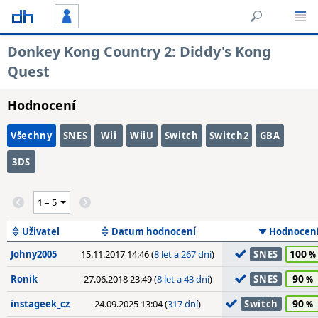
Donkey Kong Country 2: Diddy's Kong
Quest
Hodnocení
Všechny
SNES
Wii
WiiU
Switch
Switch2
GBA
3DS
Uživatel
Datum hodnocení
Hodnocen
100
Johny2005
15.11.2017 14:46 (
8 let a 267 dní
)
SNES
90
Ronik
27.06.2018 23:49 (
8 let a 43 dní
)
SNES
90
instageek_cz
24.09.2025 13:04 (
317 dní
)
Switch