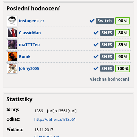
Poslední hodnocení
90
instageek_cz
Switch
80
ClassicMan
SNES
85
maTTTTeo
SNES
90
Ronik
SNES
100
Johny2005
SNES
Všechna hodnocení
Statistiky
Id hry:
13561
Odkaz:
http://dbher.cz/h13561
Přidána:
15.11.2017