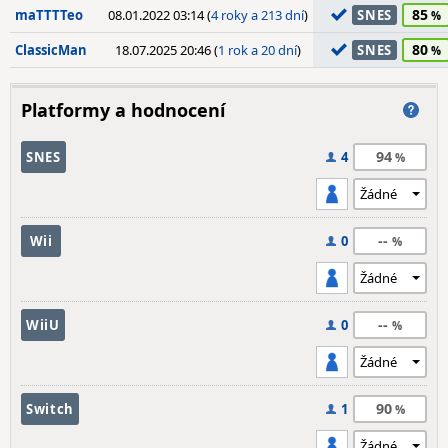
85
maTTTTeo
08.01.2022 03:14 (
4 roky a 213 dní
)
SNES
80
ClassicMan
18.07.2025 20:46 (
1 rok a 20 dní
)
SNES
Platformy a hodnocení
94
SNES
4
--
Wii
0
--
WiiU
0
90
Switch
1