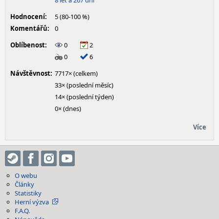
8 let a 267 dní
Hodnocení:
5 (80-100 %)
Komentářů:
0
Oblíbenost:
0
2
0
6
Návštěvnost:
7717× (celkem)
33× (poslední měsíc)
14× (poslední týden)
0× (dnes)
Více
O webu
Články
Statistiky
Herní výzva
F.A.Q.