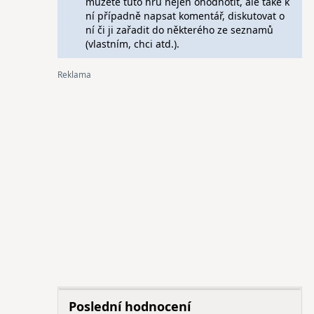
můžete tuto hru nejen ohodnotit, ale také k
ní případně napsat komentář, diskutovat o
ní či ji zařadit do některého ze seznamů
(vlastním, chci atd.).
Poslední hodnocení