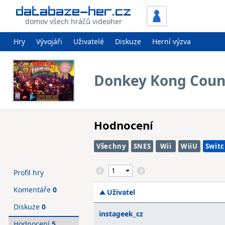
domov všech hráčů videoher
Hry
Vývojáři
Uživatelé
Diskuze
Herní výzva
Donkey Kong Count
Hodnocení
Všechny
SNES
Wii
WiiU
Swit
Profil hry
Komentáře
0
Uživatel
Diskuze
0
instageek_cz
Hodnocení
5