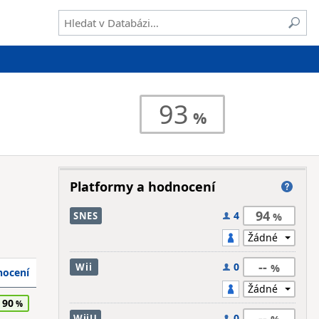
93
Platformy a hodnocení
94
4
SNES
--
0
Wii
ocení
90
--
0
WiiU