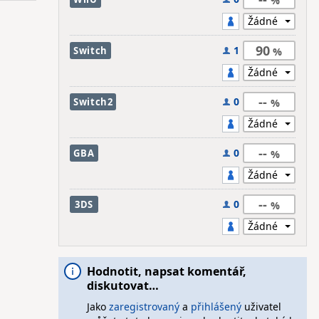
90
1
Switch
--
0
Switch2
--
0
GBA
--
0
3DS
Hodnotit, napsat komentář,
diskutovat…
Jako
zaregistrovaný
a
přihlášený
uživatel