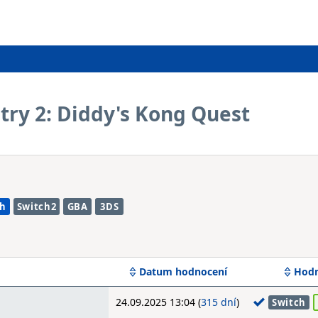
ry 2: Diddy's Kong Quest
ch
Switch2
GBA
3DS
Datum hodnocení
Hodn
24.09.2025 13:04 (
315 dní
)
Switch