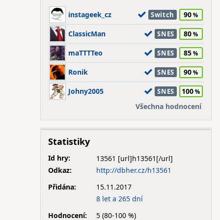
instageek_cz
90
Switch
ClassicMan
80
SNES
maTTTTeo
85
SNES
Ronik
90
SNES
Johny2005
100
SNES
Všechna hodnocení
Statistiky
Id hry:
13561
Odkaz:
http://dbher.cz/h13561
Přidána:
15.11.2017
8 let a 265 dní
Hodnocení:
5 (80-100 %)