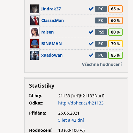
Jindrak37
65
PC
ClassicMan
60
PC
raisen
80
PS5
BINGMAN
70
PC
xRadowan
85
PC
Všechna hodnocení
Statistiky
Id hry:
21133
Odkaz:
http://dbher.cz/h21133
Přidána:
26.06.2021
5 let a 42 dní
Hodnocení:
13 (60-100 %)