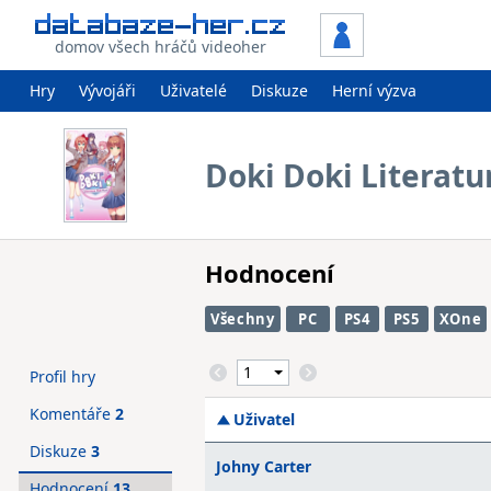
domov všech hráčů videoher
Hry
Vývojáři
Uživatelé
Diskuze
Herní výzva
Doki Doki Literatu
Hodnocení
Všechny
PC
PS4
PS5
XOne
Profil hry
Komentáře
2
Uživatel
Diskuze
3
Johny Carter
Hodnocení
13