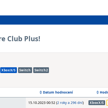
re Club Plus!
XboxX/S
Switch
Switch2
Datum hodnocení
Hodn
15.10.2023 00:52 (
2 roky a 296 dní
)
XboxX/S