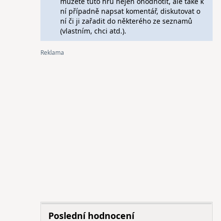
můžete tuto hru nejen ohodnotit, ale také k
ní případně napsat komentář, diskutovat o
ní či ji zařadit do některého ze seznamů
(vlastním, chci atd.).
Poslední hodnocení