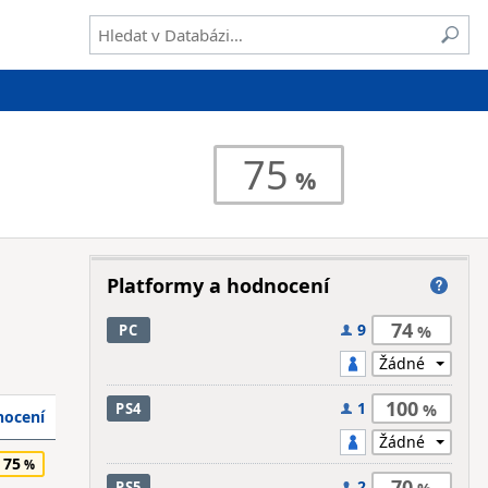
75
Platformy a hodnocení
74
9
PC
100
1
PS4
ocení
75
70
2
PS5