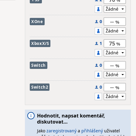
--
0
XOne
75
1
XboxX/S
--
0
Switch
--
0
Switch2
Hodnotit, napsat komentář,
diskutovat…
Jako
zaregistrovaný
a
přihlášený
uživatel