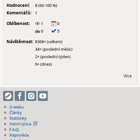
Hodnocení:
8 (60-100 %)
Komentářů:
1
Oblíbenost:
1
0
0
5
Návštěvnost:
8368× (celkem)
34× (poslední měsíc)
2× (poslední týden)
0× (dnes)
Více
O webu
Články
Statistiky
Herní výzva
F.A.Q.
Nápověda