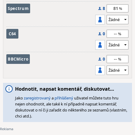
81
Spectrum
8
--
C64
0
--
BBCMicro
0
Hodnotit, napsat komentář, diskutovat…
Jako
zaregistrovaný
a
přihlášený
uživatel můžete tuto hru
nejen ohodnotit, ale také k ní případně napsat komentář,
diskutovat o ní či ji zařadit do některého ze seznamů (vlastním,
chci atd.).