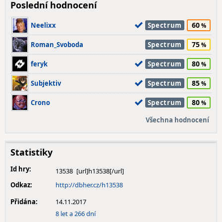
Poslední hodnocení
60
Neelixx
Spectrum
75
Roman_Svoboda
Spectrum
80
feryk
Spectrum
85
Subjektiv
Spectrum
80
Crono
Spectrum
Všechna hodnocení
Statistiky
Id hry:
13538
Odkaz:
http://dbher.cz/h13538
Přidána:
14.11.2017
8 let a 266 dní