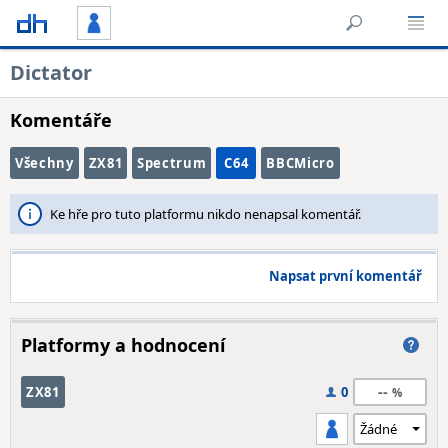
Dictator
Komentáře
Všechny
ZX81
Spectrum
C64
BBCMicro
Ke hře pro tuto platformu nikdo nenapsal komentář.
Napsat první komentář
Platformy a hodnocení
--
ZX81
0