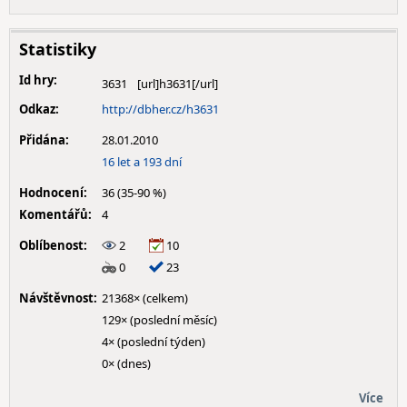
Statistiky
Id hry:
3631
Odkaz:
http://dbher.cz/h3631
Přidána:
28.01.2010
16 let a 193 dní
Hodnocení:
36 (35-90 %)
Komentářů:
4
Oblíbenost:
2
10
0
23
Návštěvnost:
21368× (celkem)
129× (poslední měsíc)
4× (poslední týden)
0× (dnes)
Více