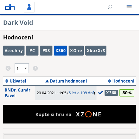
Dark Void
Hodnocení
Všechny
PC
PS3
X360
XOne
XboxX/S
Uživatel
Datum hodnocení
Hodnocení
RNDr. Gunár
80
20.04.2021 11:05 (
5 let a 108 dní
)
X360
Pavel
Kupte si hru na