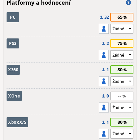
Platformy a hodnocení
65
PC
32
75
PS3
2
80
X360
1
--
XOne
0
80
XboxX/S
1