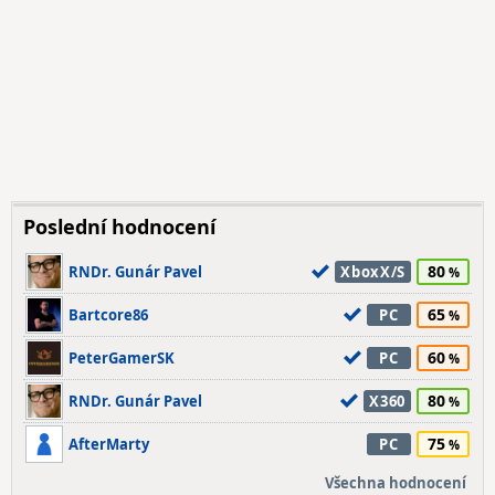
Poslední hodnocení
80
RNDr. Gunár Pavel
XboxX/S
65
Bartcore86
PC
60
PeterGamerSK
PC
80
RNDr. Gunár Pavel
X360
75
AfterMarty
PC
Všechna hodnocení