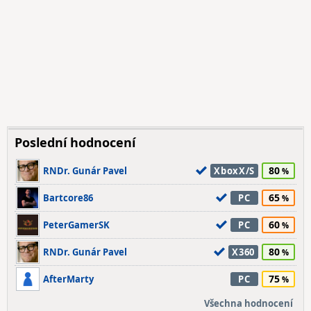
Poslední hodnocení
80
RNDr. Gunár Pavel
XboxX/S
65
Bartcore86
PC
60
PeterGamerSK
PC
80
RNDr. Gunár Pavel
X360
75
AfterMarty
PC
Všechna hodnocení