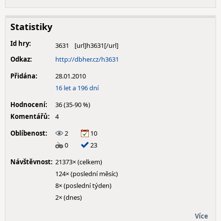
Statistiky
Id hry:
3631
Odkaz:
http://dbher.cz/h3631
Přidána:
28.01.2010
16 let a 196 dní
Hodnocení:
36 (35-90 %)
Komentářů:
4
Oblíbenost:
2
10
0
23
Návštěvnost:
21373× (celkem)
124× (poslední měsíc)
8× (poslední týden)
2× (dnes)
Více