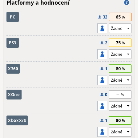
Platformy a hodnocení
65
PC
32
75
PS3
2
80
X360
1
--
XOne
0
80
XboxX/S
1