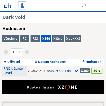
Dark Void
Hodnocení
Všechny
PC
PS3
X360
XOne
XboxX/S
Uživatel
Datum hodnocení
Hodnocení
RNDr. Gunár
80
20.04.2021 11:05 (
5 let a 111 dní
)
X360
Pavel
Kupte si hru na