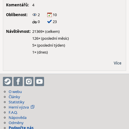
Komentářů:
4
Oblíbenost:
2
10
0
23
Návštěvnost:
21369× (celkem)
126× (poslední měsíc)
5× (poslední týden)
1× (dnes)
Více
O webu
Články
Statistiky
Herní výzva
F.A.Q.
Nápověda
Odměny
Podpořte nás