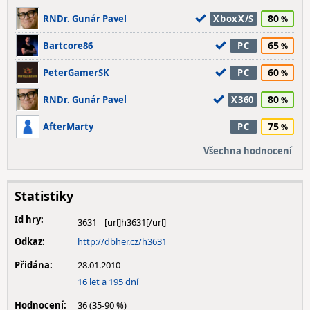
80
RNDr. Gunár Pavel
XboxX/S
65
Bartcore86
PC
60
PeterGamerSK
PC
80
RNDr. Gunár Pavel
X360
75
AfterMarty
PC
Všechna hodnocení
Statistiky
Id hry:
3631
Odkaz:
http://dbher.cz/h3631
Přidána:
28.01.2010
16 let a 195 dní
Hodnocení:
36 (35-90 %)