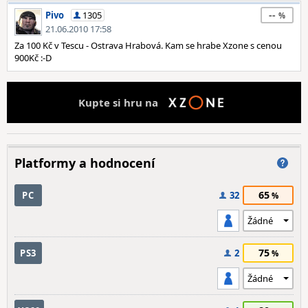
--
Pivo
1305
21.06.2010 17:58
Za 100 Kč v Tescu - Ostrava Hrabová. Kam se hrabe Xzone s cenou
900Kč :-D
Kupte si hru na
Platformy a hodnocení
65
PC
32
75
PS3
2