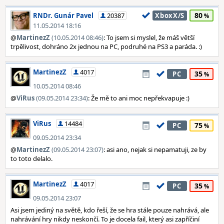
80
RNDr. Gunár Pavel
20387
XboxX/S
11.05.2014 18:16
@
MartinezZ
(10.05.2014 08:46)
: To jsem si myslel, že máš větší
trpělivost, dohráno 2x jednou na PC, podruhé na PS3 a paráda. :)
MartinezZ
4017
35
PC
10.05.2014 08:46
@
ViRus
(09.05.2014 23:34)
: Že mě to ani moc nepřekvapuje :)
ViRus
14484
75
PC
09.05.2014 23:34
@
MartinezZ
(09.05.2014 23:07)
: asi ano, nejak si nepamatuji, ze by
to toto delalo.
MartinezZ
4017
35
PC
09.05.2014 23:07
Asi jsem jediný na světě, kdo řeší, že se hra stále pouze nahrává, ale
nahrávání hry nikdy neskončí. To je docela fail, který asi zapříčiní