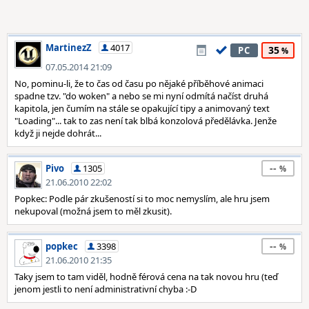
MartinezZ
4017
35
PC
07.05.2014 21:09
No, pominu-li, že to čas od času po nějaké příběhové animaci
spadne tzv. "do woken" a nebo se mi nyní odmítá načíst druhá
kapitola, jen čumím na stále se opakující tipy a animovaný text
"Loading"... tak to zas není tak blbá konzolová předělávka. Jenže
když ji nejde dohrát...
--
Pivo
1305
21.06.2010 22:02
Popkec: Podle pár zkušeností si to moc nemyslím, ale hru jsem
nekupoval (možná jsem to měl zkusit).
--
popkec
3398
21.06.2010 21:35
Taky jsem to tam viděl, hodně férová cena na tak novou hru (teď
jenom jestli to není administrativní chyba :-D