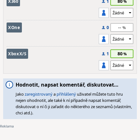
80
X360
1
--
XOne
0
80
XboxX/S
1
Hodnotit, napsat komentář, diskutovat…
Jako
zaregistrovaný
a
přihlášený
uživatel můžete tuto hru
nejen ohodnotit, ale také k ní případně napsat komentář,
diskutovat o ní či ji zařadit do některého ze seznamů (vlastním,
chci atd.).