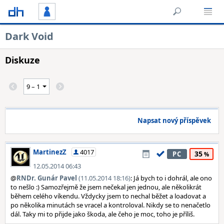
Dark Void
Diskuze
Napsat nový příspěvek
MartinezZ
4017
35
PC
12.05.2014 06:43
@
RNDr. Gunár Pavel
(11.05.2014 18:16)
: Já bych to i dohrál, ale ono
to nešlo :) Samozřejmě že jsem nečekal jen jednou, ale několikrát
během celého víkendu. Vždycky jsem to nechal běžet a loadovat a
po několika minutách se vracel a kontroloval. Nikdy se to nenačetlo
dál. Taky mi to přijde jako škoda, ale čeho je moc, toho je příliš.