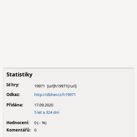
Statistiky
Id hry:
19971
Odkaz:
http://dbher.cz/h19971
Přidána:
17.09.2020
5 let a 324 dní
Hodnocení:
0 (-- %)
Komentářů:
0