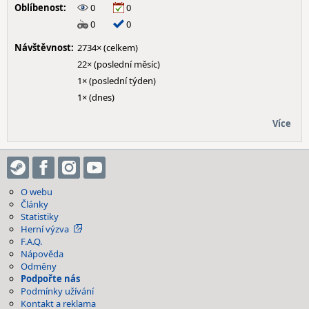
Oblíbenost:
0
0
0
0
Návštěvnost:
2734× (celkem)
22× (poslední měsíc)
1× (poslední týden)
1× (dnes)
Více
O webu
Články
Statistiky
Herní výzva
F.A.Q.
Nápověda
Odměny
Podpořte nás
Podmínky užívání
Kontakt a reklama