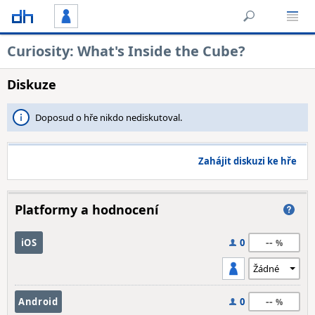
Curiosity: What's Inside the Cube?
Diskuze
Doposud o hře nikdo nediskutoval.
Zahájit diskuzi ke hře
Platformy a hodnocení
--
iOS
0
--
Android
0