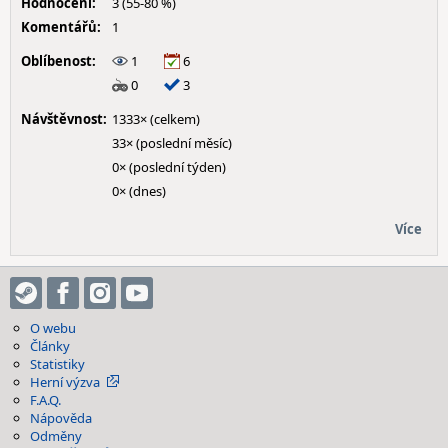
Hodnocení:
3 (55-80 %)
Komentářů:
1
Oblíbenost:
1
6
0
3
Návštěvnost:
1333× (celkem)
33× (poslední měsíc)
0× (poslední týden)
0× (dnes)
Více
O webu
Články
Statistiky
Herní výzva
F.A.Q.
Nápověda
Odměny