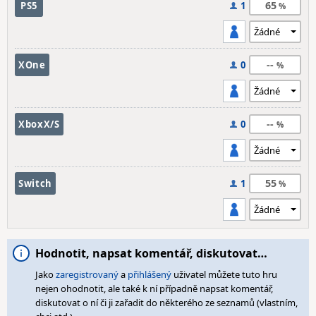
65
PS5
1
--
XOne
0
--
XboxX/S
0
55
Switch
1
Hodnotit, napsat komentář, diskutovat…
Jako
zaregistrovaný
a
přihlášený
uživatel můžete tuto hru
nejen ohodnotit, ale také k ní případně napsat komentář,
diskutovat o ní či ji zařadit do některého ze seznamů (vlastním,