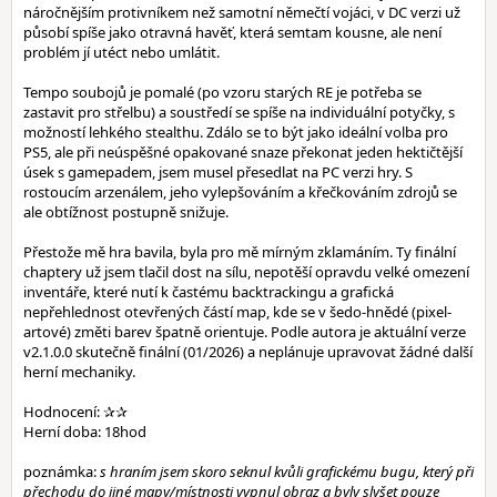
náročnějším protivníkem než samotní němečtí vojáci, v DC verzi už
působí spíše jako otravná havěť, která semtam kousne, ale není
problém jí utéct nebo umlátit.
Tempo soubojů je pomalé (po vzoru starých RE je potřeba se
zastavit pro střelbu) a soustředí se spíše na individuální potyčky, s
možností lehkého stealthu. Zdálo se to být jako ideální volba pro
PS5, ale při neúspěšné opakované snaze překonat jeden hektičtější
úsek s gamepadem, jsem musel přesedlat na PC verzi hry. S
rostoucím arzenálem, jeho vylepšováním a křečkováním zdrojů se
ale obtížnost postupně snižuje.
Přestože mě hra bavila, byla pro mě mírným zklamáním. Ty finální
chaptery už jsem tlačil dost na sílu, nepotěší opravdu velké omezení
inventáře, které nutí k častému backtrackingu a grafická
nepřehlednost otevřených částí map, kde se v šedo-hnědé (pixel-
artové) změti barev špatně orientuje. Podle autora je aktuální verze
v2.1.0.0 skutečně finální (01/2026) a neplánuje upravovat žádné další
herní mechaniky.
Hodnocení: ✰✰
Herní doba: 18hod
poznámka:
s hraním jsem skoro seknul kvůli grafickému bugu, který při
přechodu do jiné mapy/místnosti vypnul obraz a byly slyšet pouze