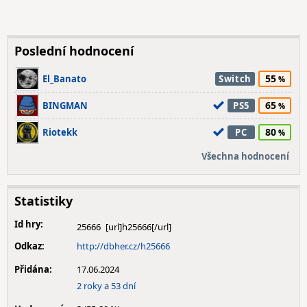
Poslední hodnocení
55
El_Banato
Switch
65
BINGMAN
PS5
80
Riotekk
PC
Všechna hodnocení
Statistiky
Id hry:
25666
Odkaz:
http://dbher.cz/h25666
Přidána:
17.06.2024
2 roky a 53 dní