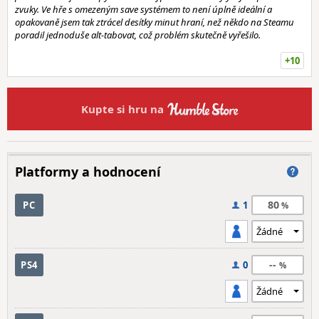
zvuky. Ve hře s omezeným save systémem to není úplně ideální a
opakovaně jsem tak ztrácel desítky minut hraní, než někdo na Steamu
poradil jednoduše alt-tabovat, což problém skutečně vyřešilo.
+10
Kupte si hru na
Platformy a hodnocení
80
PC
1
--
PS4
0