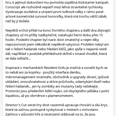
hru, k jejímuž dokončení mu pomohla úspěšná Kickstarter kampaň.
Conscript ale rozhodně nepatří mezi lehce stravitelné rychlovky.
Vyobrazuje zoufalost a utrpení první světové války v rámci pixel-
artové isometrické survival hororofky, která má trochu větší záběr,
než by jí slušelo.
Největší vrchol přišel na konci čtvrtého chapteru a další dva zbývající
chaptery už mi přišly nadbytečné, natahující herní dobu přes 15
hodin. Poslední chapter byl navíc dost zmatečný a nejen díky
nepozornosti jsem několikrát nepěkně vykysnul. Problém nebyl ani
tak v řešení hádanek nebo hledání klíčů, jako spíše v nejasné cestě
dál, například v podobě přehlédnuté skříně v tmavé chodbě, která
se dala odtlačit...
Inspirace v mechanikách Resident Evilu je značná a označit bych se
to nebál ani za kopírku - použitý interface deníku,
mikromanagement inventáře, obchodník a upgrady zbraní, způsob
ukládání, znovuhratelnost a skóre průchodu, odemykání dveří nebo
řešení hádanek... jen ty zombíky ani mutanty tady nečekejte.
Protivníci jsou především lidští vojáci, od obyčejného pěšáka s polní
lopatkou, až po obrněnce s plamenometem.
Director's Cut verze hry dost razantně upravuje chování a sílu krys,
které se začnou postupně vyskytovat v místech s mrtvolami.
Zatímco v původní hře si recenzenti stěžovali na to, že jsou