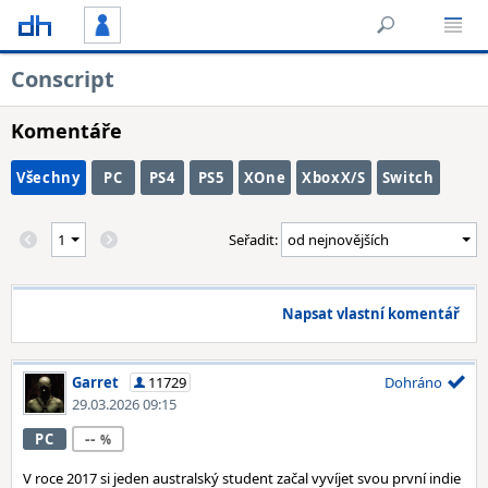
Conscript
Komentáře
Všechny
PC
PS4
PS5
XOne
XboxX/S
Switch
Seřadit:
Napsat vlastní komentář
Garret
11729
Dohráno
29.03.2026 09:15
--
PC
V roce 2017 si jeden australský student začal vyvíjet svou první indie