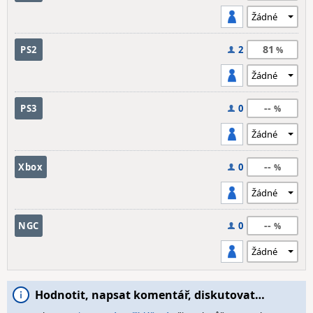
81
PS2
2
--
PS3
0
--
Xbox
0
--
NGC
0
Hodnotit, napsat komentář, diskutovat…