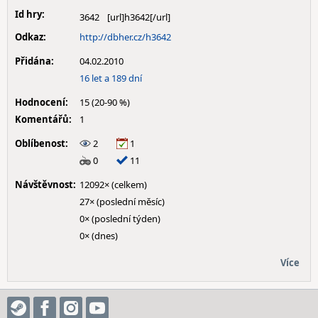
Id hry:
3642
Odkaz:
http://dbher.cz/h3642
Přidána:
04.02.2010
16 let a 189 dní
Hodnocení:
15 (20-90 %)
Komentářů:
1
Oblíbenost:
2
1
0
11
Návštěvnost:
12092× (celkem)
27× (poslední měsíc)
0× (poslední týden)
0× (dnes)
Více