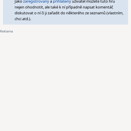
Jako
zaregistrovaný
a
přihlášený
uživatel můžete tuto hru
nejen ohodnotit, ale také k ní případně napsat komentář,
diskutovat o ní či ji zařadit do některého ze seznamů (vlastním,
chci atd.).