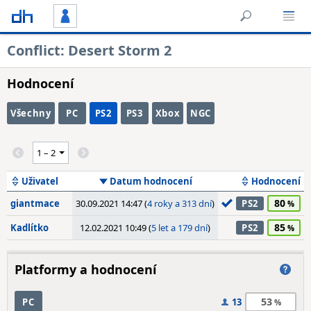
Conflict: Desert Storm 2
Hodnocení
Všechny
PC
PS2
PS3
Xbox
NGC
Uživatel
Datum hodnocení
Hodnocení
80
giantmace
30.09.2021 14:47 (
4 roky a 313 dní
)
PS2
85
Kadlítko
12.02.2021 10:49 (
5 let a 179 dní
)
PS2
Platformy a hodnocení
53
PC
13