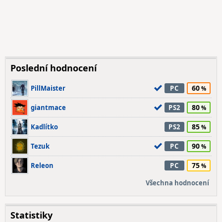
Poslední hodnocení
60
PillMaister
PC
80
giantmace
PS2
85
Kadlítko
PS2
90
Tezuk
PC
75
Releon
PC
Všechna hodnocení
Statistiky