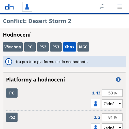
Conflict: Desert Storm 2
Hodnocení
Všechny
PC
PS2
PS3
Xbox
NGC
Hru pro tuto platformu nikdo neohodnotil.
Platformy a hodnocení
53
PC
13
81
PS2
2