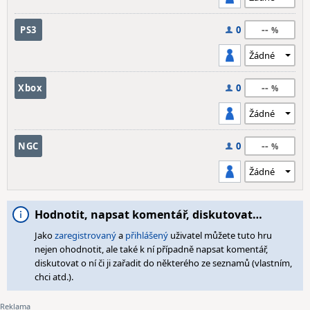
--
PS3
0
--
Xbox
0
--
NGC
0
Hodnotit, napsat komentář, diskutovat…
Jako
zaregistrovaný
a
přihlášený
uživatel můžete tuto hru
nejen ohodnotit, ale také k ní případně napsat komentář,
diskutovat o ní či ji zařadit do některého ze seznamů (vlastním,
chci atd.).