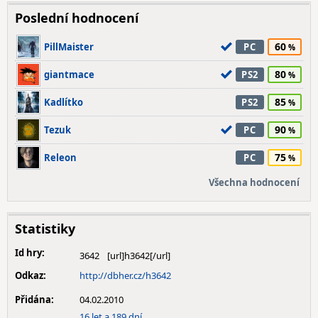
Poslední hodnocení
60
PillMaister
PC
80
giantmace
PS2
85
Kadlítko
PS2
90
Tezuk
PC
75
Releon
PC
Všechna hodnocení
Statistiky
Id hry:
3642
Odkaz:
http://dbher.cz/h3642
Přidána:
04.02.2010
16 let a 189 dní