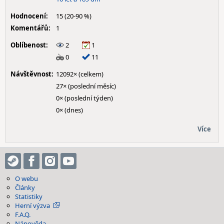
Hodnocení:
15 (20-90 %)
Komentářů:
1
Oblíbenost:
2
1
0
11
Návštěvnost:
12092× (celkem)
27× (poslední měsíc)
0× (poslední týden)
0× (dnes)
Více
O webu
Články
Statistiky
Herní výzva
F.A.Q.
Nápověda