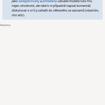
Jako
zaregistrovaný
a
přihlášený
uživatel můžete tuto hru
nejen ohodnotit, ale také k ní případně napsat komentář,
diskutovat o ní či ji zařadit do některého ze seznamů (vlastním,
chci atd.).