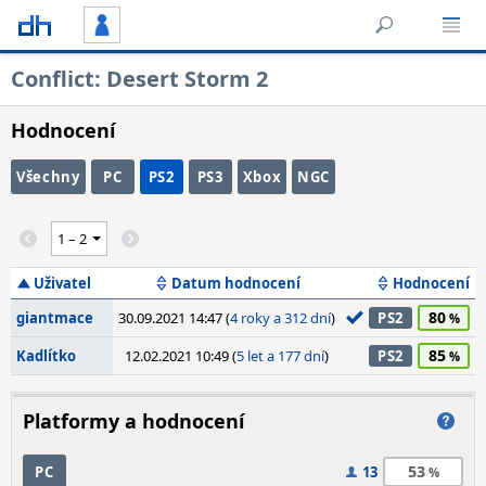
Conflict: Desert Storm 2
Hodnocení
Všechny
PC
PS2
PS3
Xbox
NGC
Uživatel
Datum hodnocení
Hodnocení
80
giantmace
30.09.2021 14:47 (
4 roky a 312 dní
)
PS2
85
Kadlítko
12.02.2021 10:49 (
5 let a 177 dní
)
PS2
Platformy a hodnocení
53
PC
13