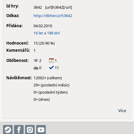
Id hry:
3642
Odkaz:
http://dbher.cz/h3642
Přidána:
04.02.2010
16 let a 188 dní
Hodnocení:
15 (20-90 %)
Komentářů:
1
Oblíbenost:
2
1
0
11
Návštěvnost:
12092× (celkem)
29× (poslední měsíc)
0× (poslední týden)
0× (dnes)
Více