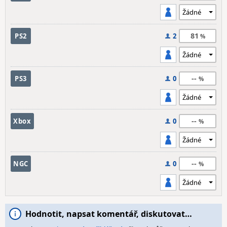
81
PS2
2
--
PS3
0
--
Xbox
0
--
NGC
0
Hodnotit, napsat komentář, diskutovat…