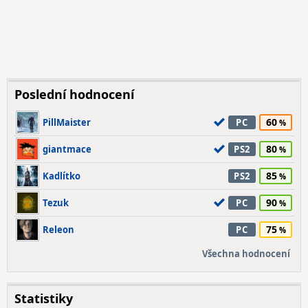
Poslední hodnocení
60
PillMaister
PC
80
giantmace
PS2
85
Kadlítko
PS2
90
Tezuk
PC
75
Releon
PC
Všechna hodnocení
Statistiky