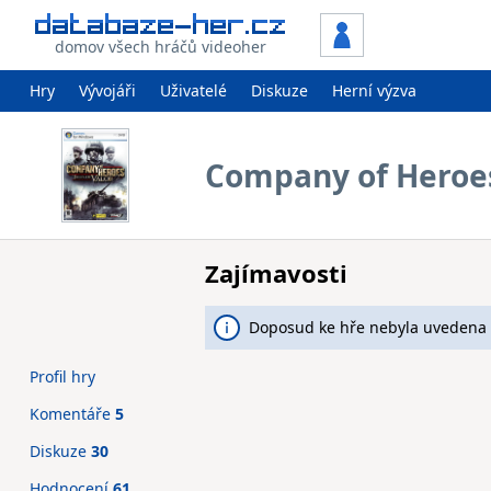
domov všech hráčů videoher
Hry
Vývojáři
Uživatelé
Diskuze
Herní výzva
Company of Heroes:
Zajímavosti
Doposud ke hře nebyla uvedena 
Profil hry
Komentáře
5
Diskuze
30
Hodnocení
61