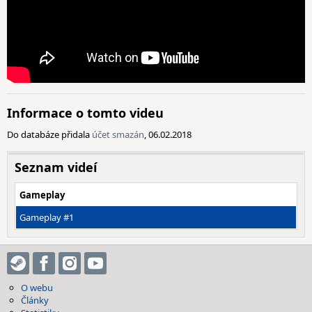
Informace o tomto videu
Do databáze přidala
účet smazán
, 06.02.2018
Seznam videí
Gameplay
Gameplay #1
O webu
Články