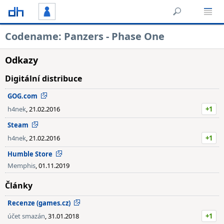
Codename: Panzers - Phase One
Odkazy
Digitální distribuce
GOG.com
h4nek
, 21.02.2016
+1
Steam
h4nek
, 21.02.2016
+1
Humble Store
Memphis
, 01.11.2019
Články
Recenze (games.cz)
účet smazán
, 31.01.2018
+1