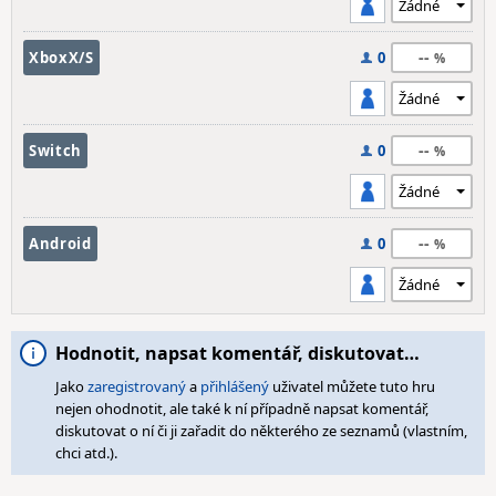
--
XboxX/S
0
--
Switch
0
--
Android
0
Hodnotit, napsat komentář, diskutovat…
Jako
zaregistrovaný
a
přihlášený
uživatel můžete tuto hru
nejen ohodnotit, ale také k ní případně napsat komentář,
diskutovat o ní či ji zařadit do některého ze seznamů (vlastním,
chci atd.).