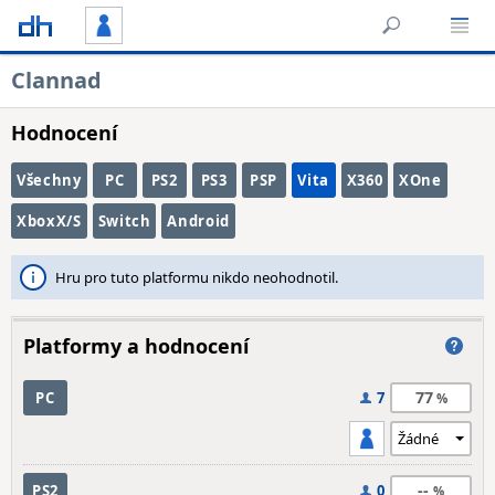
Clannad
Hodnocení
Všechny
PC
PS2
PS3
PSP
Vita
X360
XOne
XboxX/S
Switch
Android
Hru pro tuto platformu nikdo neohodnotil.
Platformy a hodnocení
77
PC
7
--
PS2
0