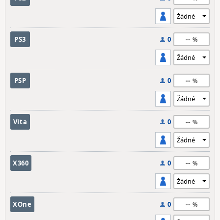
--
PS3
0
--
PSP
0
--
Vita
0
--
X360
0
--
XOne
0