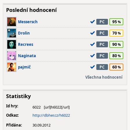
Poslední hodnocení
95
Messersch
PC
70
Drolin
PC
90
Recrees
PC
80
Naginata
PC
60
pajmič
PC
Všechna hodnocení
Statistiky
Id hry:
6022
Odkaz:
http://dbher.cz/h6022
Přidána:
30.09.2012