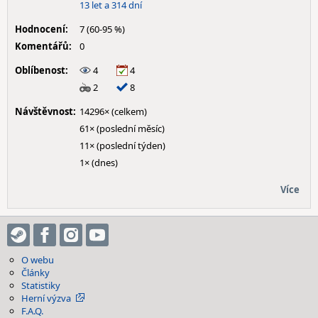
13 let a 314 dní
Hodnocení:
7 (60-95 %)
Komentářů:
0
Oblíbenost:
4
4
2
8
Návštěvnost:
14296× (celkem)
61× (poslední měsíc)
11× (poslední týden)
1× (dnes)
Více
O webu
Články
Statistiky
Herní výzva
F.A.Q.