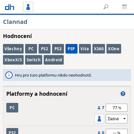
Clannad
Hodnocení
Všechny
PC
PS2
PS3
PSP
Vita
X360
XOne
XboxX/S
Switch
Android
Hru pro tuto platformu nikdo neohodnotil.
Platformy a hodnocení
77
PC
7
--
PS2
0