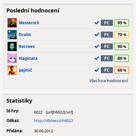
Poslední hodnocení
95
Messersch
PC
70
Drolin
PC
90
Recrees
PC
80
Naginata
PC
60
pajmič
PC
Všechna hodnocení
Statistiky
Id hry:
6022
Odkaz:
http://dbher.cz/h6022
Přidána:
30.09.2012