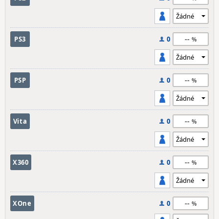
--
PS3
0
--
PSP
0
--
Vita
0
--
X360
0
--
XOne
0