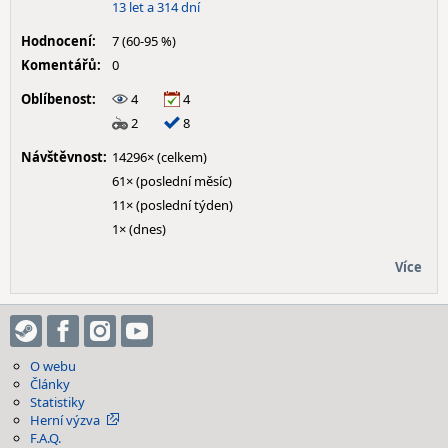
13 let a 314 dní
Hodnocení:
7 (60-95 %)
Komentářů:
0
Oblíbenost:
4
4
2
8
Návštěvnost:
14296× (celkem)
61× (poslední měsíc)
11× (poslední týden)
1× (dnes)
Více
O webu
Články
Statistiky
Herní výzva
F.A.Q.