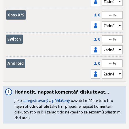
--
XboxX/S
0
--
Switch
0
--
Android
0
Hodnotit, napsat komentář, diskutovat…
Jako
zaregistrovaný
a
přihlášený
uživatel můžete tuto hru
nejen ohodnotit, ale také k ní případně napsat komentář,
diskutovat o ní či ji zařadit do některého ze seznamů (vlastním,
chci atd.).