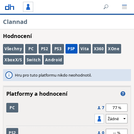
Clannad
Hodnocení
Všechny
PC
PS2
PS3
PSP
Vita
X360
XOne
XboxX/S
Switch
Android
Hru pro tuto platformu nikdo neohodnotil.
Platformy a hodnocení
77
PC
7
--
PS2
0