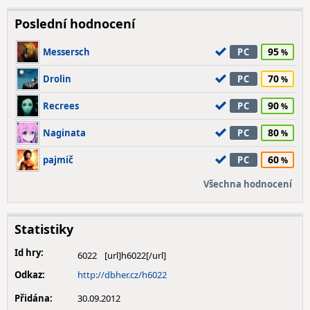
Poslední hodnocení
95
Messersch
PC
70
Drolin
PC
90
Recrees
PC
80
Naginata
PC
60
pajmič
PC
Všechna hodnocení
Statistiky
Id hry:
6022
Odkaz:
http://dbher.cz/h6022
Přidána:
30.09.2012