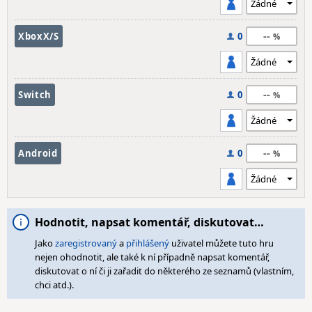
--
XboxX/S
0
--
Switch
0
--
Android
0
Hodnotit, napsat komentář, diskutovat…
Jako
zaregistrovaný
a
přihlášený
uživatel můžete tuto hru
nejen ohodnotit, ale také k ní případně napsat komentář,
diskutovat o ní či ji zařadit do některého ze seznamů (vlastním,
chci atd.).