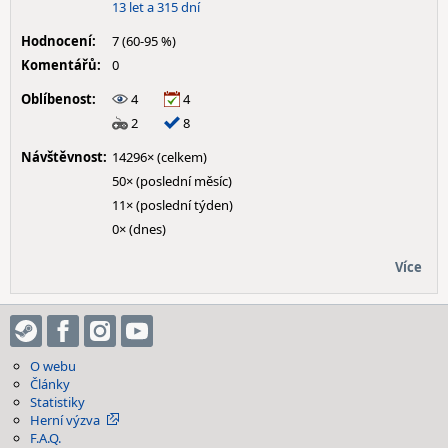
13 let a 315 dní
Hodnocení:
7 (60-95 %)
Komentářů:
0
Oblíbenost:
4
4
2
8
Návštěvnost:
14296× (celkem)
50× (poslední měsíc)
11× (poslední týden)
0× (dnes)
Více
O webu
Články
Statistiky
Herní výzva
F.A.Q.