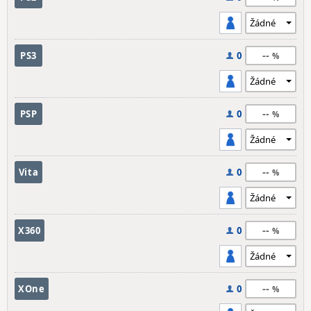
--
PS3
0
--
PSP
0
--
Vita
0
--
X360
0
--
XOne
0