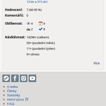
13 let a 315 dní
Hodnocení:
7 (60-95 %)
Komentářů:
0
Oblíbenost:
4
4
2
8
Návštěvnost:
14296× (celkem)
50× (poslední měsíc)
11× (poslední týden)
0× (dnes)
Více
O webu
Články
Statistiky
Herní výzva
F.A.Q.