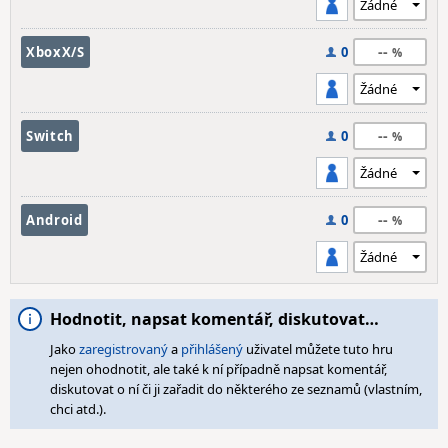
--
XboxX/S
0
--
Switch
0
--
Android
0
Hodnotit, napsat komentář, diskutovat…
Jako
zaregistrovaný
a
přihlášený
uživatel můžete tuto hru
nejen ohodnotit, ale také k ní případně napsat komentář,
diskutovat o ní či ji zařadit do některého ze seznamů (vlastním,
chci atd.).