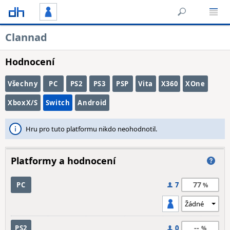
Clannad
Hodnocení
Všechny
PC
PS2
PS3
PSP
Vita
X360
XOne
XboxX/S
Switch
Android
Hru pro tuto platformu nikdo neohodnotil.
Platformy a hodnocení
77
PC
7
--
PS2
0