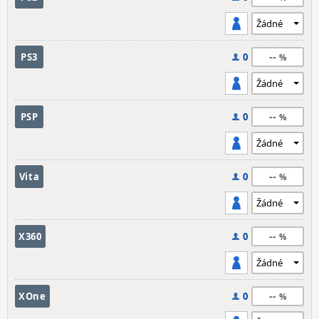
--
PS3
0
--
PSP
0
--
Vita
0
--
X360
0
--
XOne
0