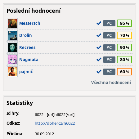
Poslední hodnocení
95
Messersch
PC
70
Drolin
PC
90
Recrees
PC
80
Naginata
PC
60
pajmič
PC
Všechna hodnocení
Statistiky
Id hry:
6022
Odkaz:
http://dbher.cz/h6022
Přidána:
30.09.2012