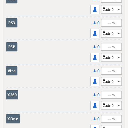
--
PS3
0
--
PSP
0
--
Vita
0
--
X360
0
--
XOne
0