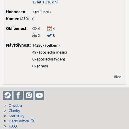
13 let a 316 dní
Hodnocení:
7 (60-95 %)
Komentářů:
0
Oblíbenost:
4
4
2
8
Návštěvnost:
14296× (celkem)
49× (poslední měsíc)
8× (poslední týden)
0× (dnes)
Více
O webu
Články
Statistiky
Herní výzva
F.A.Q.