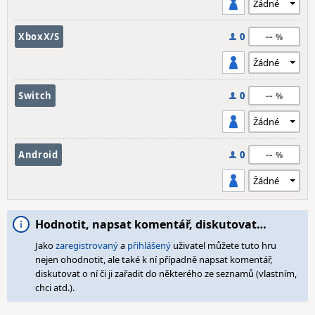
--
XboxX/S
0
--
Switch
0
--
Android
0
Hodnotit, napsat komentář, diskutovat…
Jako
zaregistrovaný
a
přihlášený
uživatel můžete tuto hru
nejen ohodnotit, ale také k ní případně napsat komentář,
diskutovat o ní či ji zařadit do některého ze seznamů (vlastním,
chci atd.).