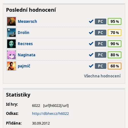
Poslední hodnocení
95
Messersch
PC
70
Drolin
PC
90
Recrees
PC
80
Naginata
PC
60
pajmič
PC
Všechna hodnocení
Statistiky
Id hry:
6022
Odkaz:
http://dbher.cz/h6022
Přidána:
30.09.2012