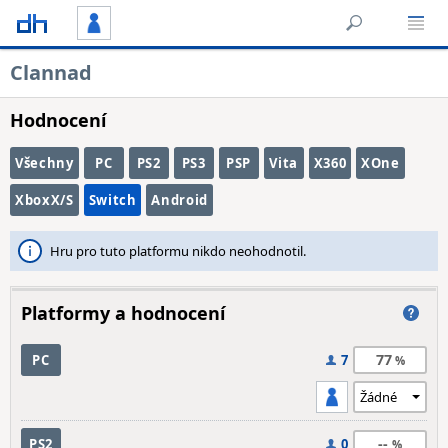
Clannad
Hodnocení
Všechny
PC
PS2
PS3
PSP
Vita
X360
XOne
XboxX/S
Switch
Android
Hru pro tuto platformu nikdo neohodnotil.
Platformy a hodnocení
77
PC
7
--
PS2
0