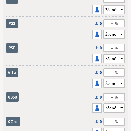
--
PS3
0
--
PSP
0
--
Vita
0
--
X360
0
--
XOne
0