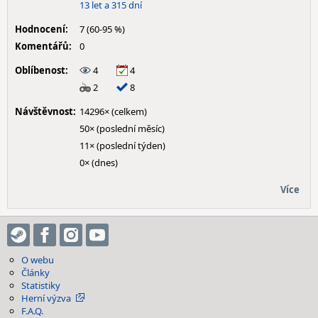
13 let a 315 dní
Hodnocení:
7 (60-95 %)
Komentářů:
0
Oblíbenost:
4
4
2
8
Návštěvnost:
14296× (celkem)
50× (poslední měsíc)
11× (poslední týden)
0× (dnes)
Více
O webu
Články
Statistiky
Herní výzva
F.A.Q.