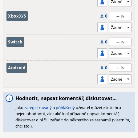
--
XboxX/S
0
--
Switch
0
--
Android
0
Hodnotit, napsat komentář, diskutovat…
Jako
zaregistrovaný
a
přihlášený
uživatel můžete tuto hru
nejen ohodnotit, ale také k ní případně napsat komentář,
diskutovat o ní či ji zařadit do některého ze seznamů (vlastním,
chci atd.).