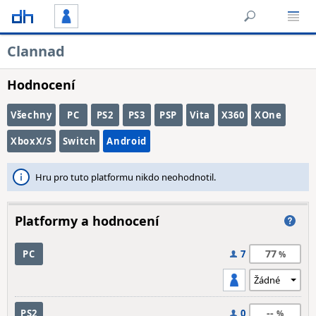
Clannad
Hodnocení
Všechny
PC
PS2
PS3
PSP
Vita
X360
XOne
XboxX/S
Switch
Android
Hru pro tuto platformu nikdo neohodnotil.
Platformy a hodnocení
77
PC
7
--
PS2
0