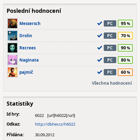
Poslední hodnocení
95
Messersch
PC
70
Drolin
PC
90
Recrees
PC
80
Naginata
PC
60
pajmič
PC
Všechna hodnocení
Statistiky
Id hry:
6022
Odkaz:
http://dbher.cz/h6022
Přidána:
30.09.2012