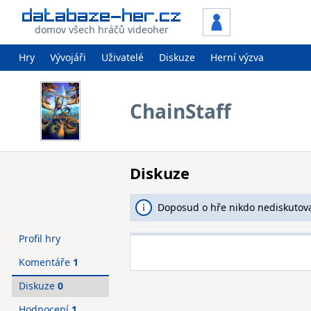
domov všech hráčů videoher
Hry
Vývojáři
Uživatelé
Diskuze
Herní výzva
ChainStaff
Diskuze
Doposud o hře nikdo nediskutova
Profil hry
Komentáře
1
Diskuze
0
Hodnocení
1