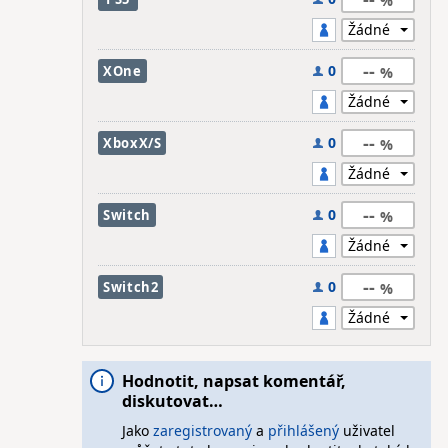
--
0
XOne
--
0
XboxX/S
--
0
Switch
--
0
Switch2
Hodnotit, napsat komentář,
diskutovat…
Jako
zaregistrovaný
a
přihlášený
uživatel