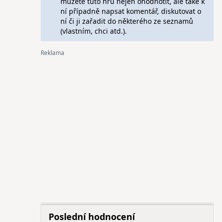
můžete tuto hru nejen ohodnotit, ale také k
ní případně napsat komentář, diskutovat o
ní či ji zařadit do některého ze seznamů
(vlastním, chci atd.).
Poslední hodnocení