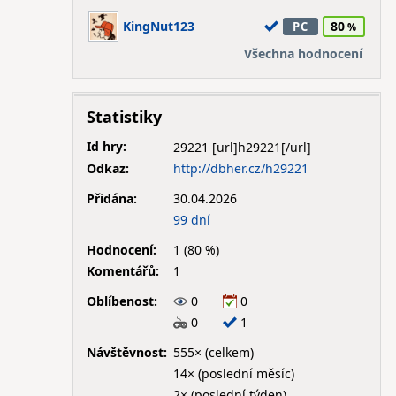
KingNut123
80
PC
Všechna hodnocení
Statistiky
Id hry:
29221
Odkaz:
http://dbher.cz/h29221
Přidána:
30.04.2026
99 dní
Hodnocení:
1 (80 %)
Komentářů:
1
Oblíbenost:
0
0
0
1
Návštěvnost:
555× (celkem)
14× (poslední měsíc)
2× (poslední týden)