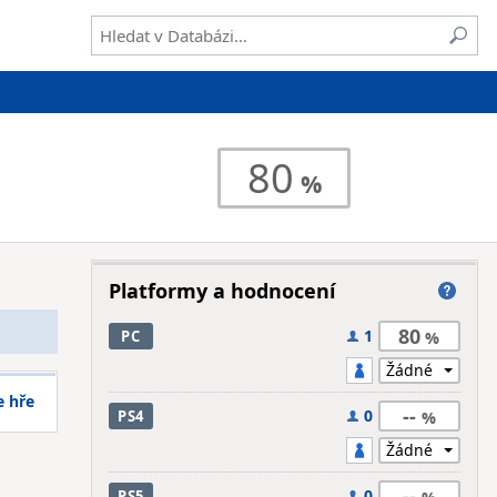
80
Platformy a hodnocení
80
1
PC
e hře
--
0
PS4
--
0
PS5