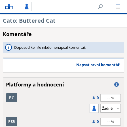
Cato: Buttered Cat
Komentáře
Doposud ke hře nikdo nenapsal komentář.
Napsat první komentář
Platformy a hodnocení
--
PC
0
--
PS5
0