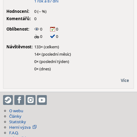
1 rok a 87 dní
Hodnocení:
0 (-- %)
Komentářů:
0
Oblíbenost:
0
0
0
0
Návštěvnost:
133× (celkem)
14× (poslední měsíc)
0× (poslední týden)
0× (dnes)
Více
O webu
Články
Statistiky
Herní výzva
F.A.Q.