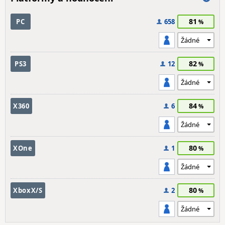
81
PC
658
82
PS3
12
84
X360
6
80
XOne
1
80
XboxX/S
2