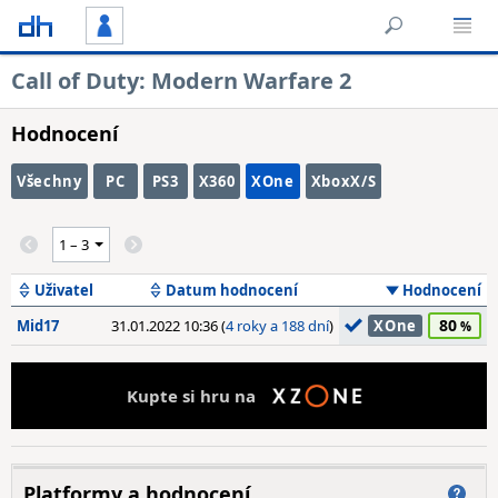
Call of Duty: Modern Warfare 2
Hodnocení
Všechny
PC
PS3
X360
XOne
XboxX/S
Uživatel
Datum hodnocení
Hodnocení
80
Mid17
31.01.2022 10:36 (
4 roky a 188 dní
)
XOne
Kupte si hru na
Platformy a hodnocení