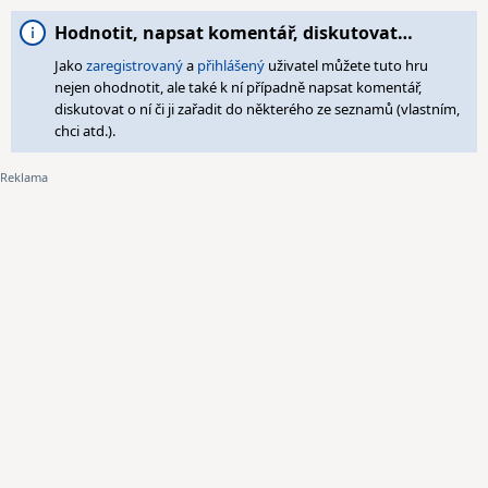
Hodnotit, napsat komentář, diskutovat…
Jako
zaregistrovaný
a
přihlášený
uživatel můžete tuto hru
nejen ohodnotit, ale také k ní případně napsat komentář,
diskutovat o ní či ji zařadit do některého ze seznamů (vlastním,
chci atd.).