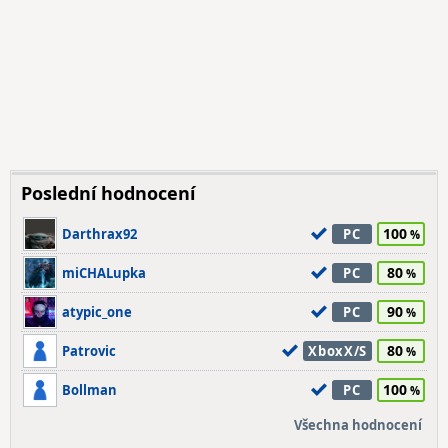
Poslední hodnocení
100
Darthrax92
PC
80
miCHALupka
PC
90
atypic_one
PC
80
Patrovic
XboxX/S
100
Bollman
PC
Všechna hodnocení