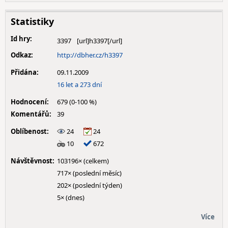
Statistiky
Id hry:
3397
Odkaz:
http://dbher.cz/h3397
Přidána:
09.11.2009
16 let a 273 dní
Hodnocení:
679 (0-100 %)
Komentářů:
39
Oblíbenost:
24
24
10
672
Návštěvnost:
103196× (celkem)
717× (poslední měsíc)
202× (poslední týden)
5× (dnes)
Více