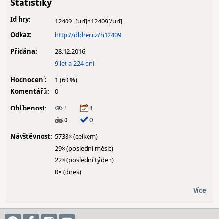
Statistiky
Id hry:
12409
Odkaz:
http://dbher.cz/h12409
Přidána:
28.12.2016
9 let a 224 dní
Hodnocení:
1 (60 %)
Komentářů:
0
Oblíbenost:
1
1
0
0
Návštěvnost:
5738× (celkem)
29× (poslední měsíc)
22× (poslední týden)
0× (dnes)
Více