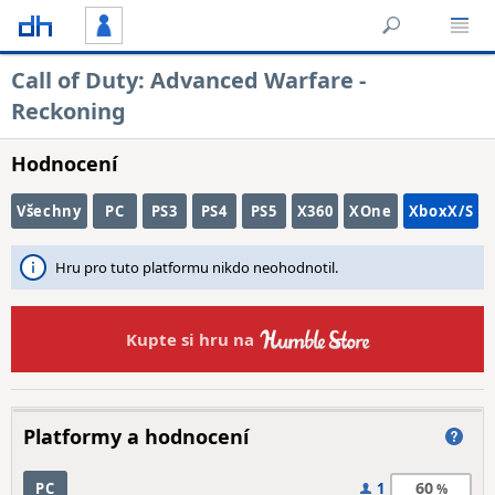
Call of Duty: Advanced Warfare -
Reckoning
Hodnocení
Všechny
PC
PS3
PS4
PS5
X360
XOne
XboxX/S
Hru pro tuto platformu nikdo neohodnotil.
Kupte si hru na
Platformy a hodnocení
60
PC
1