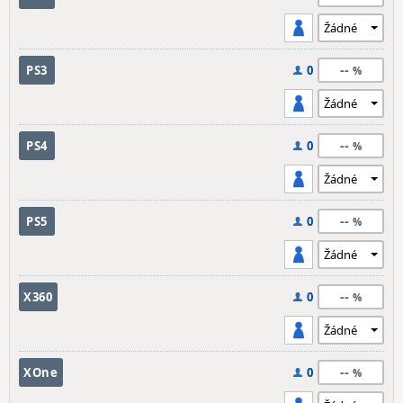
--
PS3
0
--
PS4
0
--
PS5
0
--
X360
0
--
XOne
0