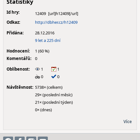
Statistiky
Id hry:
12409
Odkaz:
http://dbher.cz/h12409
Přidána:
28.12.2016
9 let a 225 dní
Hodnocení:
1 (60 %)
Komentářů:
0
Oblíbenost:
1
1
0
0
Návštěvnost:
5738× (celkem)
29× (poslední měsíc)
21× (poslední týden)
0× (dnes)
Více