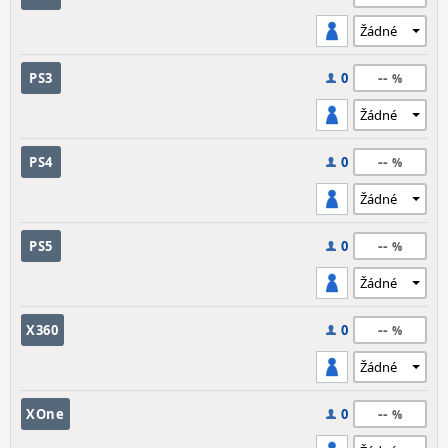
--
PS3
0
--
PS4
0
--
PS5
0
--
X360
0
--
XOne
0