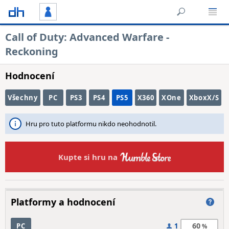
Call of Duty: Advanced Warfare -
Reckoning
Hodnocení
Všechny
PC
PS3
PS4
PS5
X360
XOne
XboxX/S
Hru pro tuto platformu nikdo neohodnotil.
Kupte si hru na
Platformy a hodnocení
60
PC
1