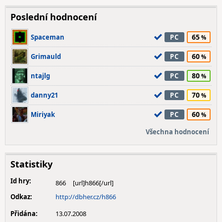
Poslední hodnocení
65
Spaceman
PC
60
Grimauld
PC
80
ntajlg
PC
70
danny21
PC
60
Miriyak
PC
Všechna hodnocení
Statistiky
Id hry:
866
Odkaz:
http://dbher.cz/h866
Přidána:
13.07.2008