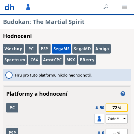
Budokan: The Martial Spirit
Hodnocení
Všechny
PC
PSP
SegaMS
SegaMD
Amiga
Spectrum
C64
AmstCPC
MSX
BBerry
Hru pro tuto platformu nikdo neohodnotil.
Platformy a hodnocení
72
PC
50
--
PSP
0