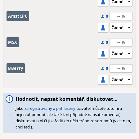
--
AmstCPC
0
--
MSX
0
--
BBerry
0
Hodnotit, napsat komentář, diskutovat…
Jako
zaregistrovaný
a
přihlášený
uživatel můžete tuto hru
nejen ohodnotit, ale také k ní případně napsat komentář,
diskutovat o ní či ji zařadit do některého ze seznamů (vlastním,
chci atd.).