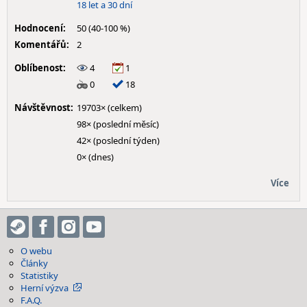
18 let a 30 dní
Hodnocení:
50 (40-100 %)
Komentářů:
2
Oblíbenost:
4
1
0
18
Návštěvnost:
19703× (celkem)
98× (poslední měsíc)
42× (poslední týden)
0× (dnes)
Více
O webu
Články
Statistiky
Herní výzva
F.A.Q.