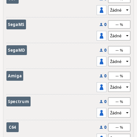
--
SegaMS
0
--
SegaMD
0
--
Amiga
0
--
Spectrum
0
--
C64
0