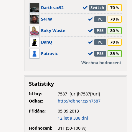
Darthrax92
70
Switch
S4TW
70
PC
Buky Waste
80
PS5
DanQ
70
PC
Patrovic
85
PS5
Všechna hodnocení
Statistiky
Id hry:
7587
Odkaz:
http://dbher.cz/h7587
Přidána:
05.09.2013
12 let a 338 dní
Hodnocení:
311 (50-100 %)