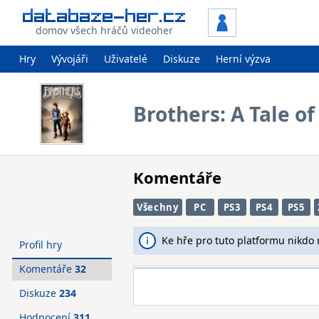
domov všech hráčů videoher
Hry
Vývojáři
Uživatelé
Diskuze
Herní výzva
Brothers: A Tale o
Komentáře
Všechny
PC
PS3
PS4
PS5
Ke hře pro tuto platformu nikdo
Profil hry
Komentáře
32
Diskuze
234
Hodnocení
311