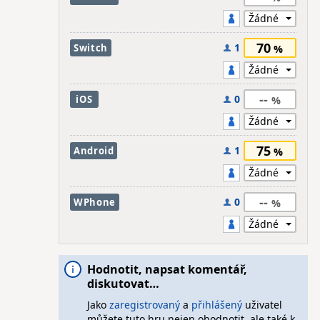
70
1
Switch
--
0
iOS
75
1
Android
--
0
WPhone
Hodnotit, napsat komentář,
diskutovat…
Jako
zaregistrovaný
a
přihlášený
uživatel
můžete tuto hru nejen ohodnotit, ale také k