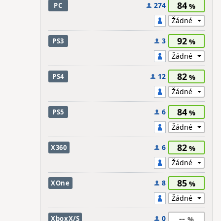
84
274
PC
92
3
PS3
82
12
PS4
84
6
PS5
82
6
X360
85
8
XOne
--
0
XboxX/S