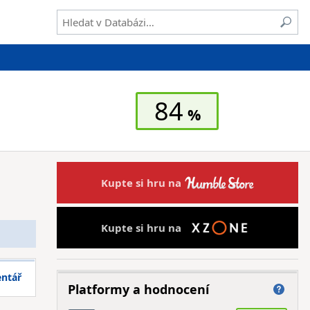
84
Kupte si hru na
Kupte si hru na
entář
Platformy a hodnocení