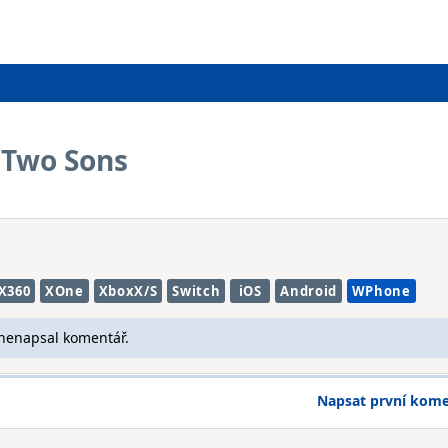
f Two Sons
X360
XOne
XboxX/S
Switch
iOS
Android
WPhone
 nenapsal komentář.
Napsat první kom