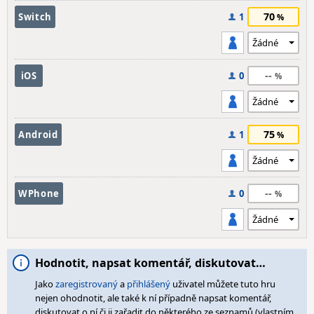
70
Switch
1
--
iOS
0
75
Android
1
--
WPhone
0
Hodnotit, napsat komentář, diskutovat…
Jako
zaregistrovaný
a
přihlášený
uživatel můžete tuto hru
nejen ohodnotit, ale také k ní případně napsat komentář,
diskutovat o ní či ji zařadit do některého ze seznamů (vlastním,