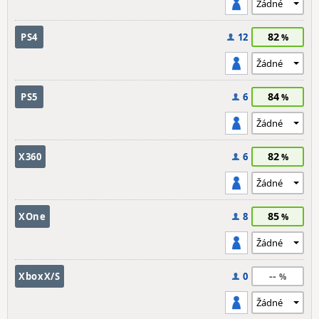
82
PS4
12
84
PS5
6
82
X360
6
85
XOne
8
--
XboxX/S
0