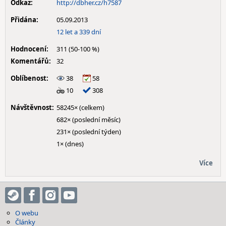
Odkaz:
http://dbher.cz/h7587
Přidána:
05.09.2013
12 let a 339 dní
Hodnocení:
311 (50-100 %)
Komentářů:
32
Oblíbenost:
38
58
10
308
Návštěvnost:
58245× (celkem)
682× (poslední měsíc)
231× (poslední týden)
1× (dnes)
Více
O webu
Články