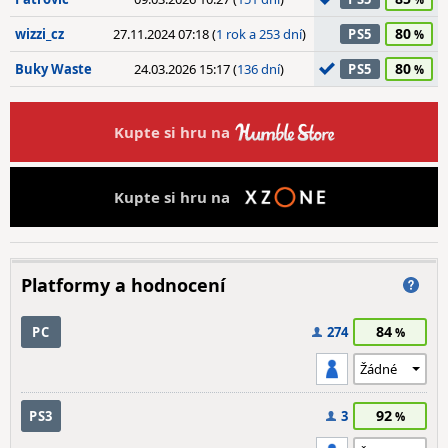
80
wizzi_cz
27.11.2024 07:18 (
1 rok a 253 dní
)
PS5
80
Buky Waste
24.03.2026 15:17 (
136 dní
)
PS5
Kupte si hru na
Kupte si hru na
Platformy a hodnocení
84
PC
274
92
PS3
3