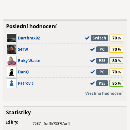
Poslední hodnocení
70
Darthrax92
Switch
70
S4TW
PC
80
Buky Waste
PS5
70
DanQ
PC
85
Patrovic
PS5
Všechna hodnocení
Statistiky
Id hry:
7587