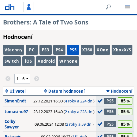
Brothers: A Tale of Two Sons
Hodnocení
Všechny
PC
PS3
PS4
PS5
X360
XOne
XboxX/S
Switch
iOS
Android
WPhone
Uživatel
Datum hodnocení
Hodnocení
85
SimonEndt
27.12.2021 16:30 (
4 roky a 224 dní
)
PS5
85
tomasino97
23.12.2023 16:40 (
2 roky a 228 dní
)
PS5
Colby
85
09.06.2024 12:08 (
2 roky a 59 dní
)
PS5
Sawyer
85
Patrovic
09.03.2026 10:27 (
151 dní
)
PS5