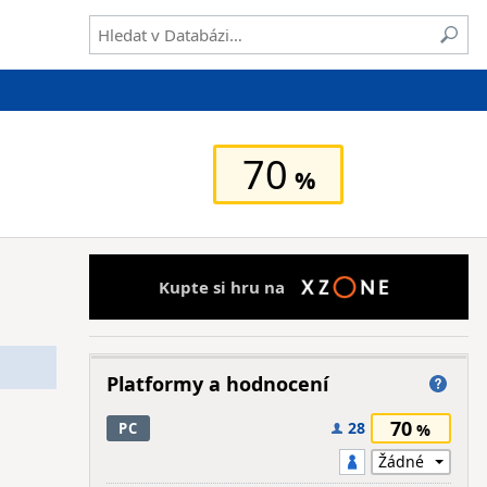
70
Kupte si hru na
Platformy a hodnocení
70
28
PC