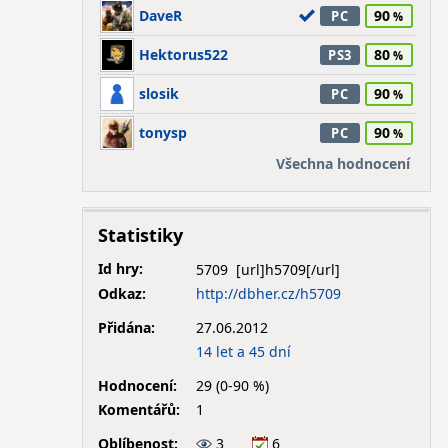
DaveR
90
PC
Hektorus522
80
PS3
slosik
90
PC
tonysp
90
PC
Všechna hodnocení
Statistiky
Id hry:
5709
Odkaz:
http://dbher.cz/h5709
Přidána:
27.06.2012
14 let a 45 dní
Hodnocení:
29 (0-90 %)
Komentářů:
1
Oblíbenost:
3
6