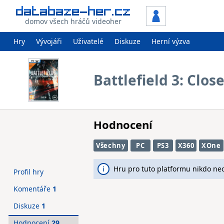
domov všech hráčů videoher
Hry
Vývojáři
Uživatelé
Diskuze
Herní výzva
Battlefield 3: Clos
Hodnocení
Všechny
PC
PS3
X360
XOne
Hru pro tuto platformu nikdo ne
Profil hry
Komentáře
1
Diskuze
1
Hodnocení
29