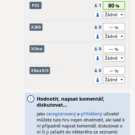
80
1
PS3
--
0
X360
--
0
XOne
--
0
XboxX/S
Hodnotit, napsat komentář,
diskutovat…
Jako
zaregistrovaný
a
přihlášený
uživatel
můžete tuto hru nejen ohodnotit, ale také k
ní případně napsat komentář, diskutovat o
ní či ji zařadit do některého ze seznamů