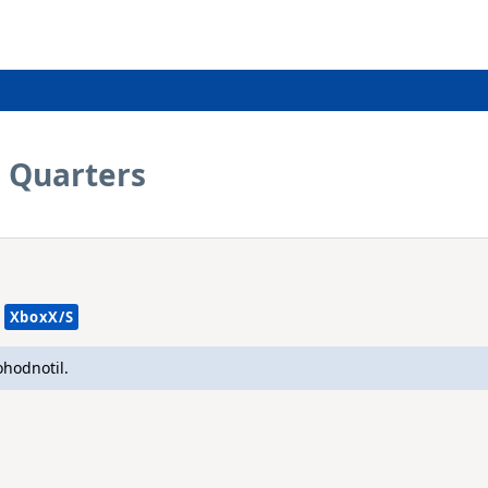
e Quarters
XboxX/S
ohodnotil.