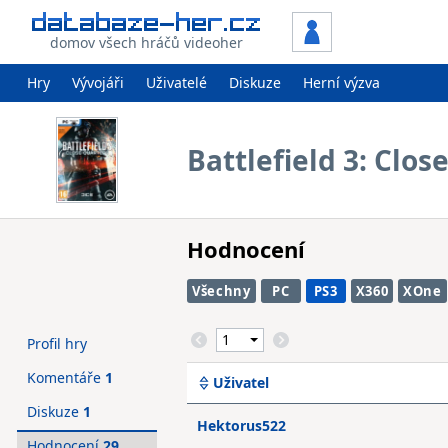
domov všech hráčů videoher
Hry
Vývojáři
Uživatelé
Diskuze
Herní výzva
Battlefield 3: Clos
Hodnocení
Všechny
PC
PS3
X360
XOne
Profil hry
Komentáře
1
Uživatel
Diskuze
1
Hektorus522
Hodnocení
29