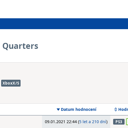
e Quarters
XboxX/S
Datum hodnocení
Hodn
09.01.2021 22:44 (
5 let a 210 dní
)
PS3