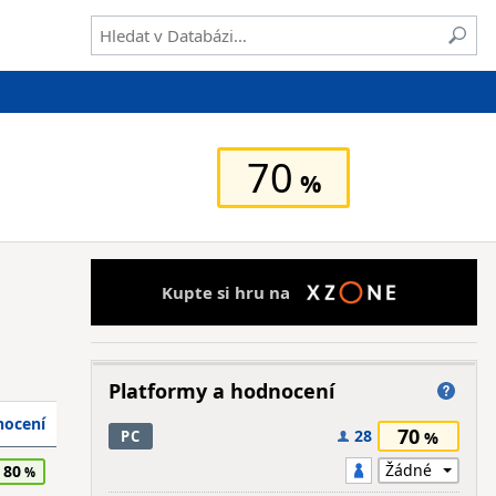
70
Kupte si hru na
Platformy a hodnocení
ocení
70
28
PC
80