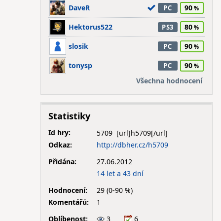
DaveR
90
PC
Hektorus522
80
PS3
slosik
90
PC
tonysp
90
PC
Všechna hodnocení
Statistiky
Id hry:
5709
Odkaz:
http://dbher.cz/h5709
Přidána:
27.06.2012
14 let a 43 dní
Hodnocení:
29 (0-90 %)
Komentářů:
1
Oblíbenost:
3
6