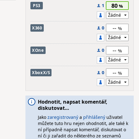
80
1
PS3
--
0
X360
--
0
XOne
--
0
XboxX/S
Hodnotit, napsat komentář,
diskutovat…
Jako
zaregistrovaný
a
přihlášený
uživatel
můžete tuto hru nejen ohodnotit, ale také k
ní případně napsat komentář, diskutovat o
ní či ji zařadit do některého ze seznamů