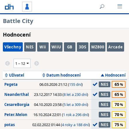
Battle City
Hodnocení
Všechny
NES
Wii
WiiU
GB
3DS
MZ800
Arcade
Uživatel
Datum hodnocení
Hodnocení
65
Pegeta
06.03.2026 21:12 (
155 dní
)
NES
65
Neanderthal
23.12.2017 14:33 (
8 let a 230 dní
)
NES
70
CesareBorgia
04.10.2020 23:58 (
5 let a 309 dní
)
NES
70
Peter.Melon
16.10.2024 22:01 (
1 rok a 296 dní
)
NES
75
potas
02.02.2022 01:44 (
4 roky a 188 dní
)
NES