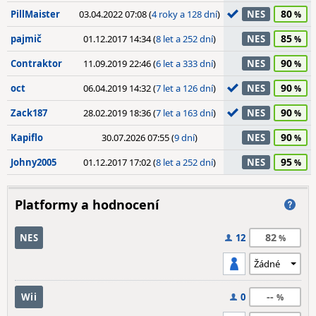
80
PillMaister
03.04.2022 07:08 (
4 roky a 128 dní
)
NES
85
pajmič
01.12.2017 14:34 (
8 let a 252 dní
)
NES
90
Contraktor
11.09.2019 22:46 (
6 let a 333 dní
)
NES
90
oct
06.04.2019 14:32 (
7 let a 126 dní
)
NES
90
Zack187
28.02.2019 18:36 (
7 let a 163 dní
)
NES
90
Kapiflo
30.07.2026 07:55 (
9 dní
)
NES
95
Johny2005
01.12.2017 17:02 (
8 let a 252 dní
)
NES
Platformy a hodnocení
82
NES
12
--
Wii
0