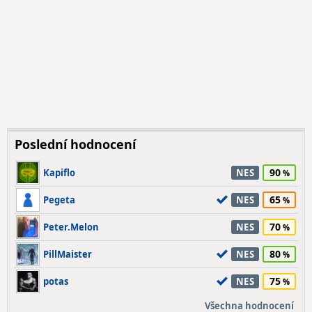
Poslední hodnocení
90
Kapiflo
NES
65
Pegeta
NES
70
Peter.Melon
NES
80
PillMaister
NES
75
potas
NES
Všechna hodnocení