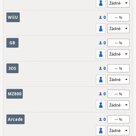
--
WiiU
0
--
GB
0
--
3DS
0
--
MZ800
0
--
Arcade
0