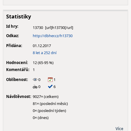
Statistiky
Id hry:
13730
Odkaz:
http://dbher.cz/h13730
Přidána:
01.12.2017
8 let a 252 dní
Hodnocení:
12 (65-95 %)
Komentářů:
1
Oblíbenost:
0
1
0
6
Návštěvnost:
9027× (celkem)
81× (poslední měsíc)
0× (poslední týden)
0× (dnes)
Více