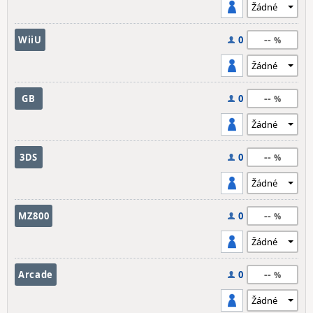
--
WiiU
0
--
GB
0
--
3DS
0
--
MZ800
0
--
Arcade
0