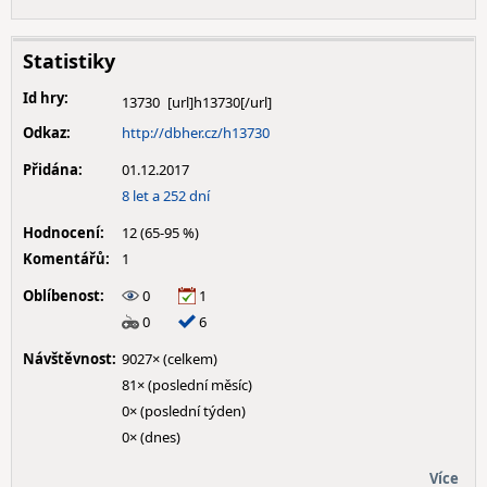
Statistiky
Id hry:
13730
Odkaz:
http://dbher.cz/h13730
Přidána:
01.12.2017
8 let a 252 dní
Hodnocení:
12 (65-95 %)
Komentářů:
1
Oblíbenost:
0
1
0
6
Návštěvnost:
9027× (celkem)
81× (poslední měsíc)
0× (poslední týden)
0× (dnes)
Více