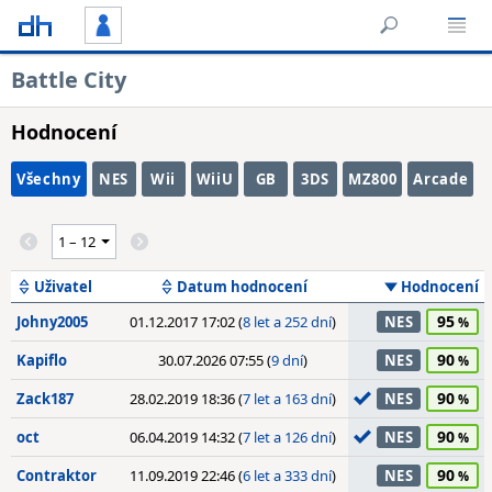
Battle City
Hodnocení
Všechny
NES
Wii
WiiU
GB
3DS
MZ800
Arcade
Uživatel
Datum hodnocení
Hodnocení
95
Johny2005
01.12.2017 17:02 (
8 let a 252 dní
)
NES
90
Kapiflo
30.07.2026 07:55 (
9 dní
)
NES
90
Zack187
28.02.2019 18:36 (
7 let a 163 dní
)
NES
90
oct
06.04.2019 14:32 (
7 let a 126 dní
)
NES
90
Contraktor
11.09.2019 22:46 (
6 let a 333 dní
)
NES