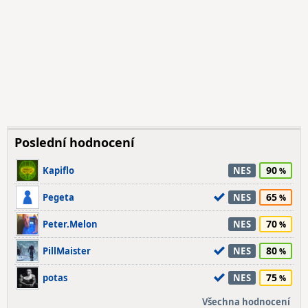
Poslední hodnocení
90
Kapiflo
NES
65
Pegeta
NES
70
Peter.Melon
NES
80
PillMaister
NES
75
potas
NES
Všechna hodnocení