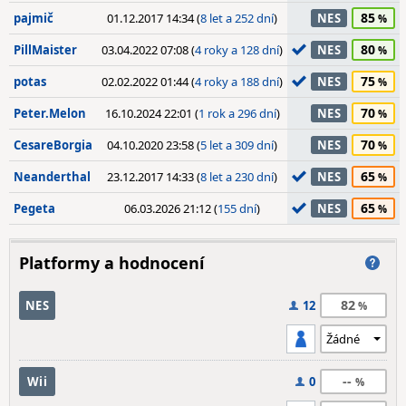
85
pajmič
01.12.2017 14:34 (
8 let a 252 dní
)
NES
80
PillMaister
03.04.2022 07:08 (
4 roky a 128 dní
)
NES
75
potas
02.02.2022 01:44 (
4 roky a 188 dní
)
NES
70
Peter.Melon
16.10.2024 22:01 (
1 rok a 296 dní
)
NES
70
CesareBorgia
04.10.2020 23:58 (
5 let a 309 dní
)
NES
65
Neanderthal
23.12.2017 14:33 (
8 let a 230 dní
)
NES
65
Pegeta
06.03.2026 21:12 (
155 dní
)
NES
Platformy a hodnocení
82
NES
12
--
Wii
0