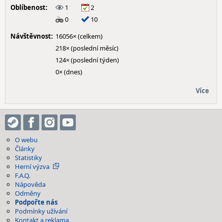
Oblíbenost:
1
2
0
10
Návštěvnost:
16056× (celkem)
218× (poslední měsíc)
124× (poslední týden)
0× (dnes)
Více
O webu
Články
Statistiky
Herní výzva
F.A.Q.
Nápověda
Odměny
Podpořte nás
Podmínky užívání
Kontakt a reklama