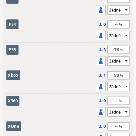
--
PS4
0
76
PS5
3
80
Xbox
1
--
X360
0
--
XOne
0