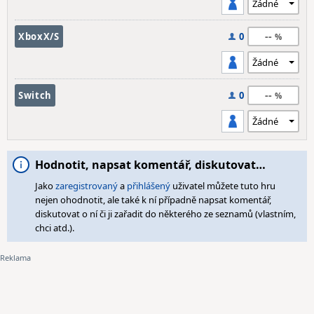
--
XboxX/S
0
--
Switch
0
Hodnotit, napsat komentář, diskutovat…
Jako
zaregistrovaný
a
přihlášený
uživatel můžete tuto hru
nejen ohodnotit, ale také k ní případně napsat komentář,
diskutovat o ní či ji zařadit do některého ze seznamů (vlastním,
chci atd.).