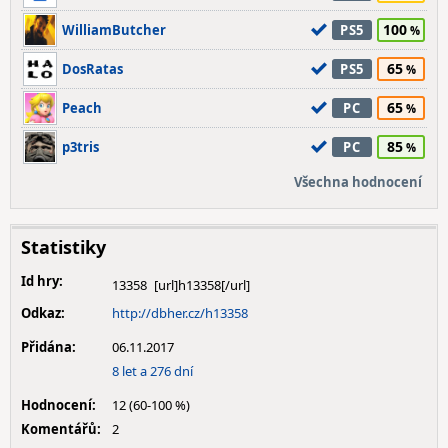
100
WilliamButcher
PS5
65
DosRatas
PS5
65
Peach
PC
85
p3tris
PC
Všechna hodnocení
Statistiky
Id hry:
13358
Odkaz:
http://dbher.cz/h13358
Přidána:
06.11.2017
8 let a 276 dní
Hodnocení:
12 (60-100 %)
Komentářů:
2