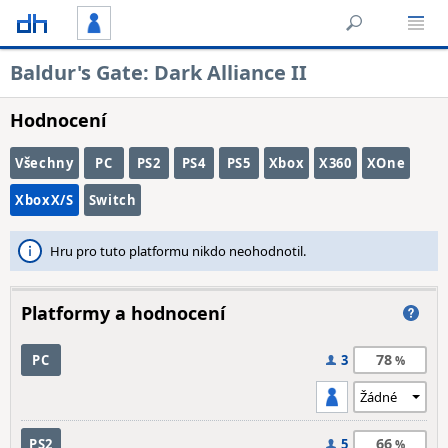
Baldur's Gate: Dark Alliance II
Hodnocení
Všechny
PC
PS2
PS4
PS5
Xbox
X360
XOne
XboxX/S
Switch
Hru pro tuto platformu nikdo neohodnotil.
Platformy a hodnocení
78
PC
3
66
PS2
5