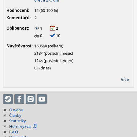
8 let a 275 dní
Hodnocení:
12 (60-100 %)
Komentářů:
2
Oblíbenost:
1
2
0
10
Návštěvnost:
16056× (celkem)
218× (poslední měsíc)
124× (poslední týden)
0× (dnes)
Více
O webu
Články
Statistiky
Herní výzva
F.A.Q.