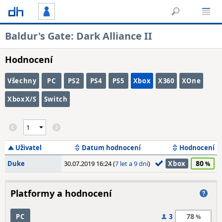
Baldur's Gate: Dark Alliance II
Hodnocení
Všechny
PC
PS2
PS4
PS5
Xbox
X360
XOne
XboxX/S
Switch
Uživatel
Datum hodnocení
Hodnocení
80
Duke
30.07.2019 16:24 (
7 let a 9 dní
)
Xbox
Platformy a hodnocení
78
PC
3