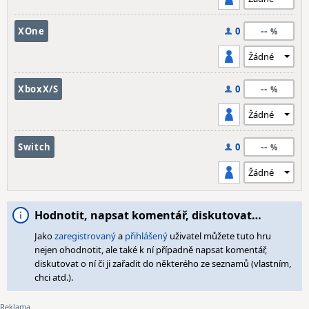
--
XOne
0
--
XboxX/S
0
--
Switch
0
Hodnotit, napsat komentář, diskutovat…
Jako
zaregistrovaný
a
přihlášený
uživatel můžete tuto hru
nejen ohodnotit, ale také k ní případně napsat komentář,
diskutovat o ní či ji zařadit do některého ze seznamů (vlastním,
chci atd.).