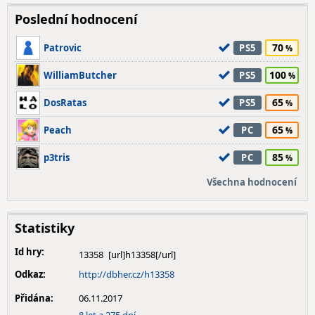
Poslední hodnocení
70
Patrovic
PS5
100
WilliamButcher
PS5
65
DosRatas
PS5
65
Peach
PC
85
p3tris
PC
Všechna hodnocení
Statistiky
Id hry:
13358
Odkaz:
http://dbher.cz/h13358
Přidána:
06.11.2017