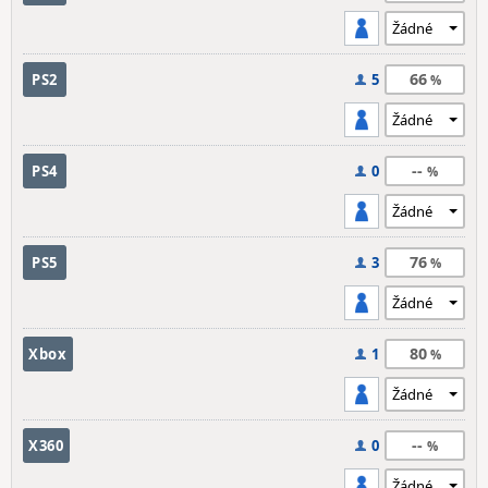
66
PS2
5
--
PS4
0
76
PS5
3
80
Xbox
1
--
X360
0