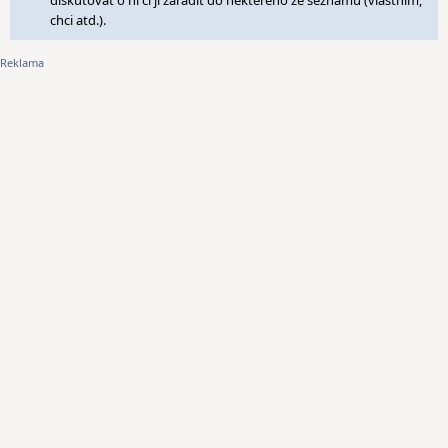
diskutovat o ní či ji zařadit do některého ze seznamů (vlastním,
chci atd.).