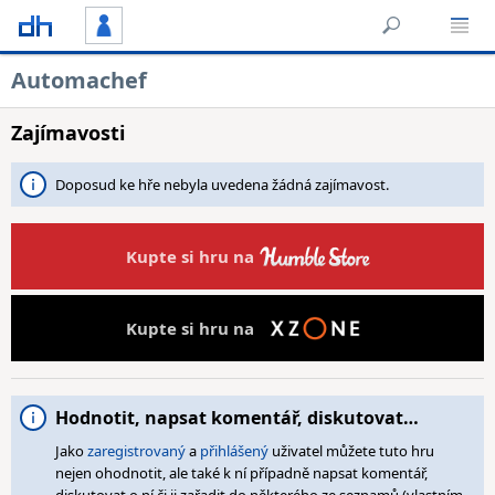
Automachef
Zajímavosti
Doposud ke hře nebyla uvedena žádná zajímavost.
Kupte si hru na
Kupte si hru na
Hodnotit, napsat komentář, diskutovat…
Jako
zaregistrovaný
a
přihlášený
uživatel můžete tuto hru
nejen ohodnotit, ale také k ní případně napsat komentář,