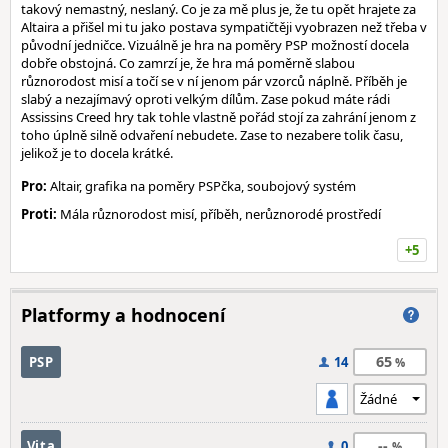
takový nemastný, neslaný. Co je za mě plus je, že tu opět hrajete za
Altaira a přišel mi tu jako postava sympatičtěji vyobrazen než třeba v
původní jedničce. Vizuálně je hra na poměry PSP možností docela
dobře obstojná. Co zamrzí je, že hra má poměrně slabou
různorodost misí a točí se v ní jenom pár vzorců náplně. Příběh je
slabý a nezajímavý oproti velkým dílům. Zase pokud máte rádi
Assissins Creed hry tak tohle vlastně pořád stojí za zahrání jenom z
toho úplně silně odvaření nebudete. Zase to nezabere tolik času,
jelikož je to docela krátké.
Pro:
Altair, grafika na poměry PSPčka, soubojový systém
Proti:
Mála různorodost misí, příběh, nerůznorodé prostředí
+5
Platformy a hodnocení
65
PSP
14
--
Vita
0