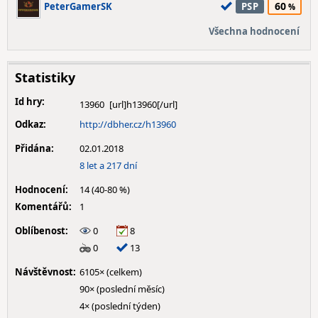
60
PeterGamerSK
PSP
Všechna hodnocení
Statistiky
Id hry:
13960
Odkaz:
http://dbher.cz/h13960
Přidána:
02.01.2018
8 let a 217 dní
Hodnocení:
14 (40-80 %)
Komentářů:
1
Oblíbenost:
0
8
0
13
Návštěvnost:
6105× (celkem)
90× (poslední měsíc)
4× (poslední týden)