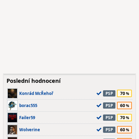
Poslední hodnocení
70
Konrád McŘehoř
PSP
60
borac555
PSP
70
Failer59
PSP
60
Wolverine
PSP