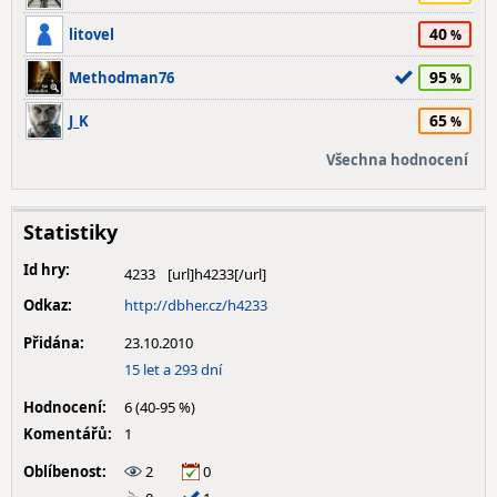
40
litovel
95
Methodman76
65
J_K
Všechna hodnocení
Statistiky
Id hry:
4233
Odkaz:
http://dbher.cz/h4233
Přidána:
23.10.2010
15 let a 293 dní
Hodnocení:
6 (40-95 %)
Komentářů:
1
Oblíbenost:
2
0