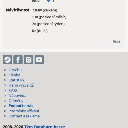
0
1
Návštěvnost:
7368× (celkem)
13× (poslední měsíc)
2× (poslední týden)
0× (dnes)
Více
O webu
Články
Statistiky
Herní výzva
F.A.Q.
Nápověda
Odměny
Podpořte nás
Podmínky užívání
Kontakt a reklama
2008–2026
Tým Databáze-her.cz