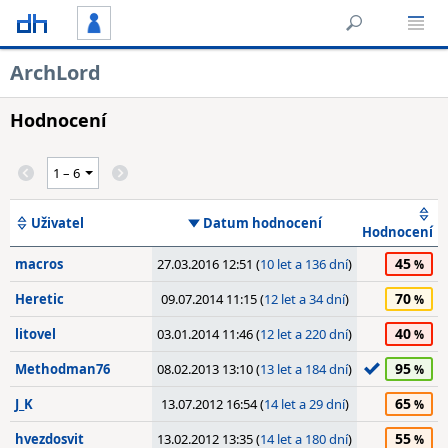
ArchLord
Hodnocení
Uživatel
Datum hodnocení
Hodnocení
45
macros
27.03.2016 12:51 (
10 let a 136 dní
)
70
Heretic
09.07.2014 11:15 (
12 let a 34 dní
)
40
litovel
03.01.2014 11:46 (
12 let a 220 dní
)
95
Methodman76
08.02.2013 13:10 (
13 let a 184 dní
)
65
J_K
13.07.2012 16:54 (
14 let a 29 dní
)
55
hvezdosvit
13.02.2012 13:35 (
14 let a 180 dní
)